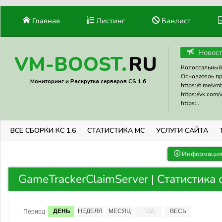
Главная
Листинг
Банлист
Новос
RU
VM-BOOST.
Колоссальный 
Основатель прое
Мониторинг и Раскрутка серверов CS 1.6
https://t.me/v
https://vk.com
https:..
ВСЕ СБОРКИ КС 1.6
СТАТИСТИКА МС
УСЛУГИ САЙТА
Информация 
GameTrackerClaimServer | Статистика
ДЕНЬ
НЕДЕЛЯ
МЕСЯЦ
ГОД
ВЕСЬ
Период