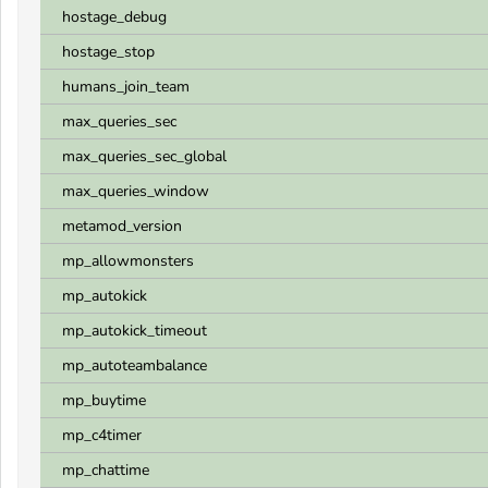
hostage_debug
hostage_stop
humans_join_team
max_queries_sec
max_queries_sec_global
max_queries_window
metamod_version
mp_allowmonsters
mp_autokick
mp_autokick_timeout
mp_autoteambalance
mp_buytime
mp_c4timer
mp_chattime