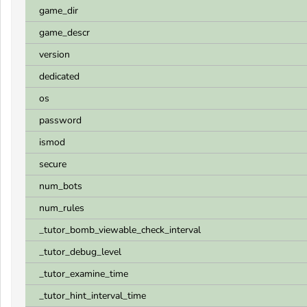
game_dir
game_descr
version
dedicated
os
password
ismod
secure
num_bots
num_rules
_tutor_bomb_viewable_check_interval
_tutor_debug_level
_tutor_examine_time
_tutor_hint_interval_time