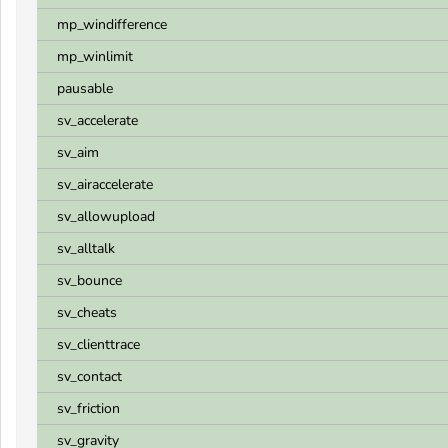
mp_windifference
mp_winlimit
pausable
sv_accelerate
sv_aim
sv_airaccelerate
sv_allowupload
sv_alltalk
sv_bounce
sv_cheats
sv_clienttrace
sv_contact
sv_friction
sv_gravity