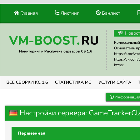
Главная
Листинг
Банлист
Новос
RU
VM-BOOST.
Колоссальный 
Основатель прое
Мониторинг и Раскрутка серверов CS 1.6
https://t.me/v
https://vk.com
https:..
ВСЕ СБОРКИ КС 1.6
СТАТИСТИКА МС
УСЛУГИ САЙТА
Информация 
Настройки сервера: GameTrackerCl
Переменная