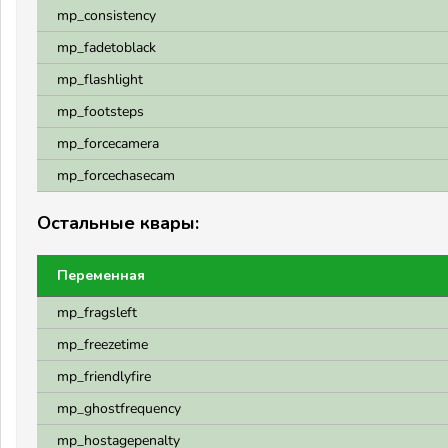
mp_consistency
mp_fadetoblack
mp_flashlight
mp_footsteps
mp_forcecamera
mp_forcechasecam
Остальные квары:
Переменная
mp_fragsleft
mp_freezetime
mp_friendlyfire
mp_ghostfrequency
mp_hostagepenalty