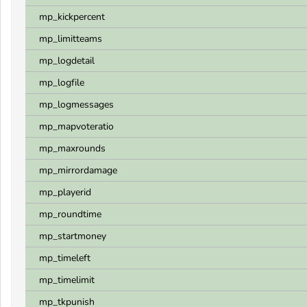
mp_kickpercent
mp_limitteams
mp_logdetail
mp_logfile
mp_logmessages
mp_mapvoteratio
mp_maxrounds
mp_mirrordamage
mp_playerid
mp_roundtime
mp_startmoney
mp_timeleft
mp_timelimit
mp_tkpunish