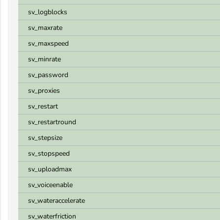
sv_logblocks
sv_maxrate
sv_maxspeed
sv_minrate
sv_password
sv_proxies
sv_restart
sv_restartround
sv_stepsize
sv_stopspeed
sv_uploadmax
sv_voiceenable
sv_wateraccelerate
sv_waterfriction