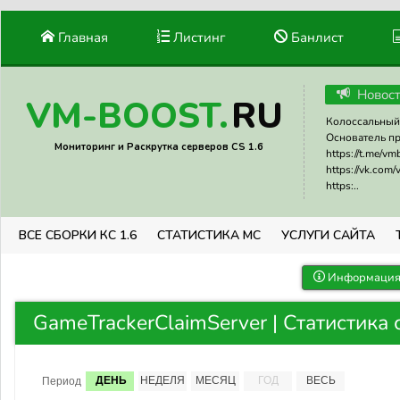
Главная
Листинг
Банлист
Новос
RU
VM-BOOST.
Колоссальный 
Основатель прое
Мониторинг и Раскрутка серверов CS 1.6
https://t.me/v
https://vk.com
https:..
ВСЕ СБОРКИ КС 1.6
СТАТИСТИКА МС
УСЛУГИ САЙТА
Информация 
GameTrackerClaimServer | Статистика
ДЕНЬ
НЕДЕЛЯ
МЕСЯЦ
ГОД
ВЕСЬ
Период