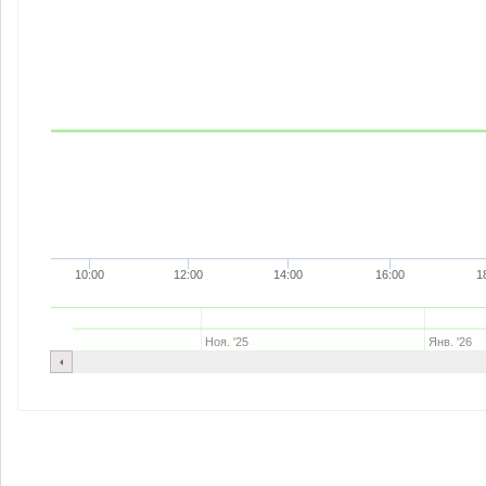
10:00
12:00
14:00
16:00
1
Ноя. '25
Янв. '26