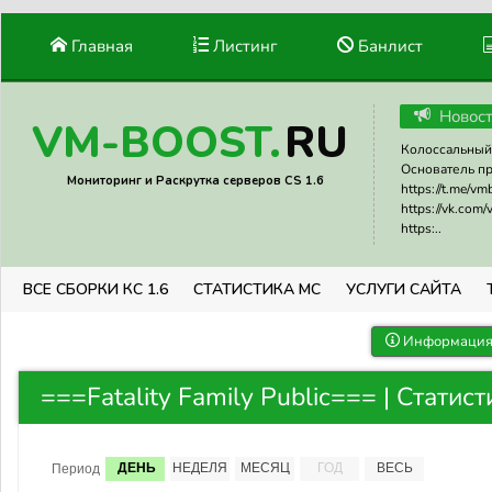
Главная
Листинг
Банлист
Новос
RU
VM-BOOST.
Колоссальный 
Основатель прое
Мониторинг и Раскрутка серверов CS 1.6
https://t.me/v
https://vk.com
https:..
ВСЕ СБОРКИ КС 1.6
СТАТИСТИКА МС
УСЛУГИ САЙТА
Информация 
===Fatality Family Public=== | Статис
ДЕНЬ
НЕДЕЛЯ
МЕСЯЦ
ГОД
ВЕСЬ
Период