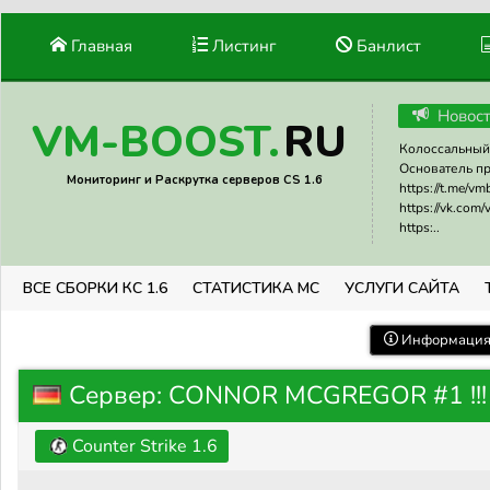
Главная
Листинг
Банлист
Новос
RU
VM-BOOST.
Колоссальный 
Основатель прое
Мониторинг и Раскрутка серверов CS 1.6
https://t.me/v
https://vk.com
https:..
ВСЕ СБОРКИ КС 1.6
СТАТИСТИКА МС
УСЛУГИ САЙТА
Информация 
Сервер: CONNOR MCGREGOR #1 !!!
Counter Strike 1.6