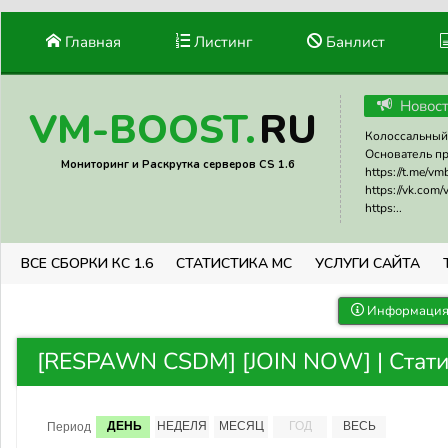
Главная
Листинг
Банлист
Новос
RU
VM-BOOST.
Колоссальный 
Основатель прое
Мониторинг и Раскрутка серверов CS 1.6
https://t.me/v
https://vk.com
https:..
ВСЕ СБОРКИ КС 1.6
СТАТИСТИКА МС
УСЛУГИ САЙТА
Информация 
[RESPAWN CSDM] [JOIN NOW] | Стати
ДЕНЬ
НЕДЕЛЯ
МЕСЯЦ
ГОД
ВЕСЬ
Период