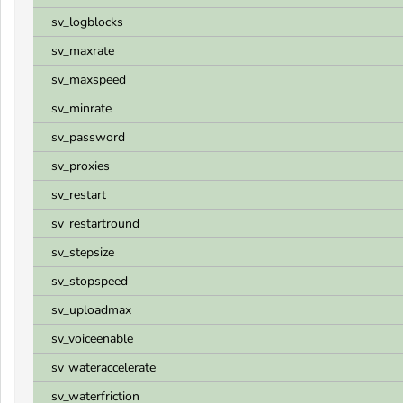
sv_logblocks
sv_maxrate
sv_maxspeed
sv_minrate
sv_password
sv_proxies
sv_restart
sv_restartround
sv_stepsize
sv_stopspeed
sv_uploadmax
sv_voiceenable
sv_wateraccelerate
sv_waterfriction