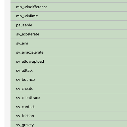
mp_windifference
mp_winlimit
pausable
sv_accelerate
sv_aim
sv_airaccelerate
sv_allowupload
sv_alltalk
sv_bounce
sv_cheats
sv_clienttrace
sv_contact
sv_friction
sv_gravity