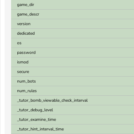
game_dir
game_descr
version
dedicated
os
password
ismod
secure
num_bots
num_rules
_tutor_bomb_viewable_check_interval
_tutor_debug_level
_tutor_examine_time
_tutor_hint_interval_time