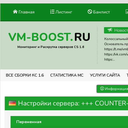
Главная
Листинг
Банлист
Новос
RU
VM-BOOST.
Колоссальный 
Основатель прое
Мониторинг и Раскрутка серверов CS 1.6
https://t.me/v
https://vk.com
https:..
ВСЕ СБОРКИ КС 1.6
СТАТИСТИКА МС
УСЛУГИ САЙТА
Информация 
Настройки сервера: +++ COUNTER-ST
Переменная