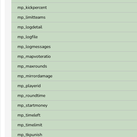
mp_kickpercent
mp_limitteams
mp_logdetail
mp_logfile
mp_logmessages
mp_mapvoteratio
mp_maxrounds
mp_mirrordamage
mp_playerid
mp_roundtime
mp_startmoney
mp_timeleft
mp_timelimit
mp_tkpunish