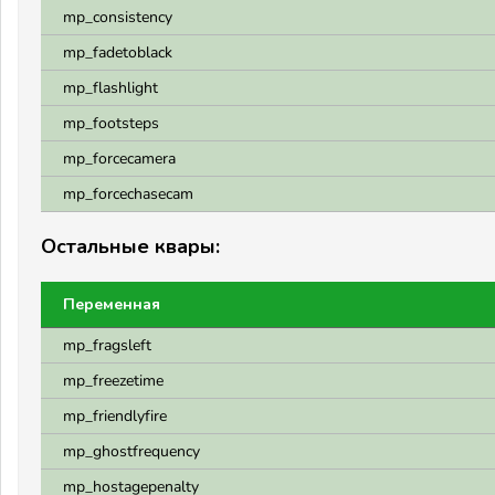
mp_consistency
mp_fadetoblack
mp_flashlight
mp_footsteps
mp_forcecamera
mp_forcechasecam
Остальные квары:
Переменная
mp_fragsleft
mp_freezetime
mp_friendlyfire
mp_ghostfrequency
mp_hostagepenalty