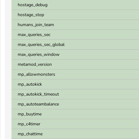
hostage_debug
hostage_stop
humans_join_team
max_queries_sec
max_queries_sec_global
max_queries_window
metamod_version
mp_allowmonsters
mp_autokick
mp_autokick_timeout
mp_autoteambalance
mp_buytime
mp_c4timer
mp_chattime