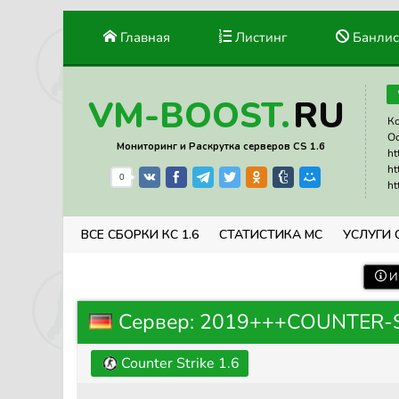
Главная
Листинг
Банлис
RU
VM-BOOST.
Ко
Ос
Мониторинг и Раскрутка серверов CS 1.6
ht
ht
0
ht
ВСЕ СБОРКИ КС 1.6
СТАТИСТИКА МС
УСЛУГИ 
И
Сервер: 2019+++COUNTER-S
Counter Strike 1.6