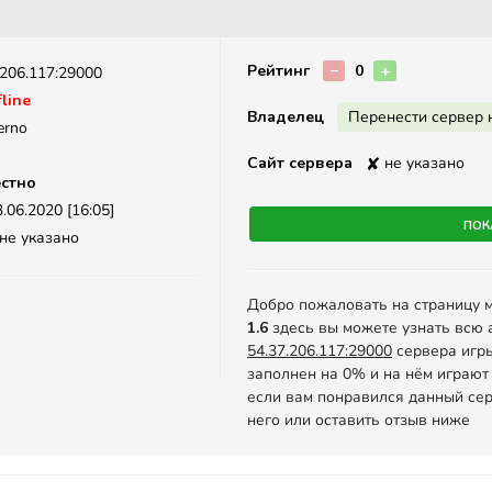
Описание
Рейтинг
−
0
+
.206.117:29000
line
Владелец
Перенести сервер 
erno
Сайт сервера
✘
не указано
стно
.06.2020 [16:05]
Пок
не указано
Добро пожаловать на страницу 
1.6
здесь вы можете узнать всю 
54.37.206.117:29000
сервера игры 
заполнен на 0% и на нём играют
если вам понравился данный сер
него или оставить отзыв ниже