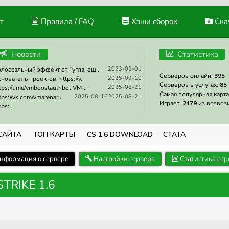
т
Правила / FAQ
Хэши сборок
Скач
Новости
Статистика
2023-02-01
лоссальный эффект от Гугла, ещ..
Серверов онлайн:
395
2025-09-10
нователь проектов: https://v..
Серверов в услугах:
85
2025-08-21
tps://t.me/vmboostauthbot VM-..
Самая популярная карта
2025-08-16
2025-08-21
tps://vk.com/vmarenaru
Играет:
2479
из всевоз
tps:..
САЙТА
ТОП КАРТЫ
CS 1.6 DOWNLOAD
СТАТА
нформация о сервере
Настройки сервера
Статистика сер
TRIKE 1.6