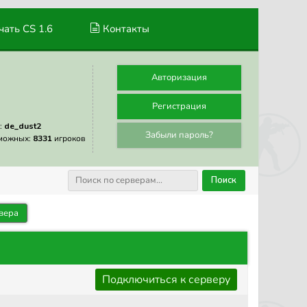
ать CS 1.6
Контакты
Авторизация
Регистрация
:
de_dust2
Забыли пароль?
можных:
8331
игроков
Поиск
вера
Подключиться к серверу