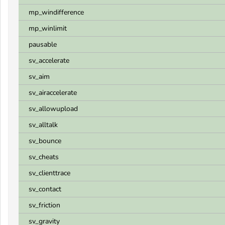
mp_windifference
mp_winlimit
pausable
sv_accelerate
sv_aim
sv_airaccelerate
sv_allowupload
sv_alltalk
sv_bounce
sv_cheats
sv_clienttrace
sv_contact
sv_friction
sv_gravity