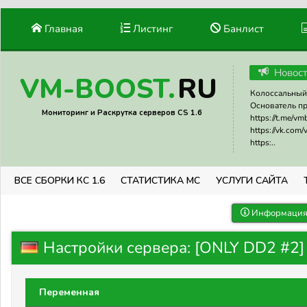
Главная
Листинг
Банлист
Новос
RU
VM-BOOST.
Колоссальный 
Основатель прое
Мониторинг и Раскрутка серверов CS 1.6
https://t.me/v
https://vk.com
https:..
ВСЕ СБОРКИ КС 1.6
СТАТИСТИКА МС
УСЛУГИ САЙТА
Информация 
Настройки сервера: [ONLY DD2 #2] 1
Переменная