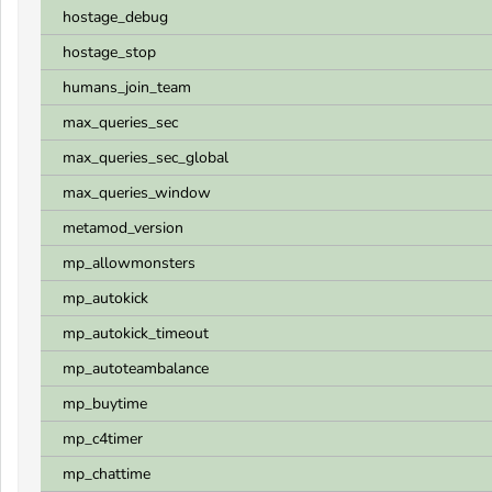
hostage_debug
hostage_stop
humans_join_team
max_queries_sec
max_queries_sec_global
max_queries_window
metamod_version
mp_allowmonsters
mp_autokick
mp_autokick_timeout
mp_autoteambalance
mp_buytime
mp_c4timer
mp_chattime