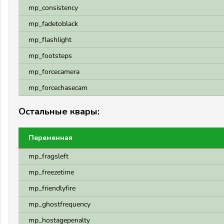
mp_consistency
mp_fadetoblack
mp_flashlight
mp_footsteps
mp_forcecamera
mp_forcechasecam
Остальные квары:
Переменная
mp_fragsleft
mp_freezetime
mp_friendlyfire
mp_ghostfrequency
mp_hostagepenalty