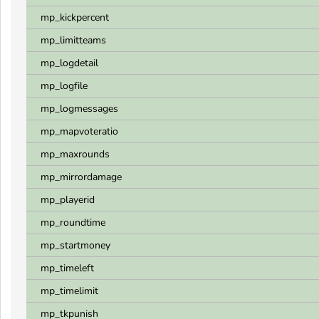
mp_kickpercent
mp_limitteams
mp_logdetail
mp_logfile
mp_logmessages
mp_mapvoteratio
mp_maxrounds
mp_mirrordamage
mp_playerid
mp_roundtime
mp_startmoney
mp_timeleft
mp_timelimit
mp_tkpunish