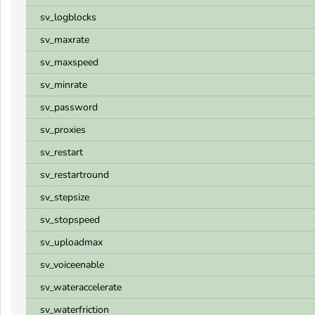
sv_logblocks
sv_maxrate
sv_maxspeed
sv_minrate
sv_password
sv_proxies
sv_restart
sv_restartround
sv_stepsize
sv_stopspeed
sv_uploadmax
sv_voiceenable
sv_wateraccelerate
sv_waterfriction