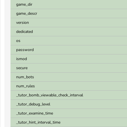
game_dir
game_descr
version
dedicated
os
password
ismod
secure
num_bots
num_rules
_tutor_bomb_viewable_check_interval
_tutor_debug_level
_tutor_examine_time
_tutor_hint_interval_time