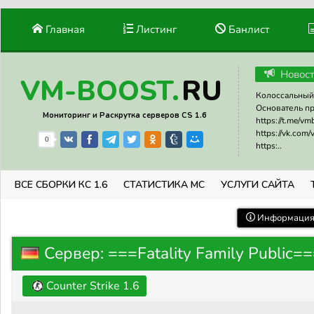
Главная
Листинг
Банлист
Новос
RU
VM-BOOST.
Колоссальный 
Основатель прое
Мониторинг и Раскрутка серверов CS 1.6
https://t.me/v
https://vk.com
0
https:..
ВСЕ СБОРКИ КС 1.6
СТАТИСТИКА МС
УСЛУГИ САЙТА
Информация 
Сервер: ===Fatality Family Public=
Counter Strike 1.6