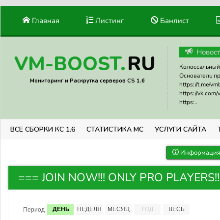
Главная
Листинг
Банлист
Новос
RU
VM-BOOST.
Колоссальный 
Основатель прое
Мониторинг и Раскрутка серверов CS 1.6
https://t.me/v
https://vk.com
https:..
ВСЕ СБОРКИ КС 1.6
СТАТИСТИКА МС
УСЛУГИ САЙТА
Информация 
=== JOIN NOW!!! ONLY PRO PLAYERS!!!
ДЕНЬ
НЕДЕЛЯ
МЕСЯЦ
ГОД
ВЕСЬ
Период