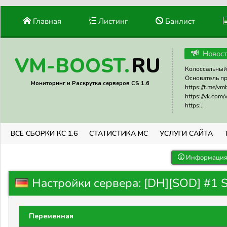
Главная
Листинг
Банлист
Новос
RU
VM-BOOST.
Колоссальный 
Основатель прое
Мониторинг и Раскрутка серверов CS 1.6
https://t.me/v
https://vk.com
https:..
ВСЕ СБОРКИ КС 1.6
СТАТИСТИКА МС
УСЛУГИ САЙТА
Информация 
Настройки сервера: [DH][SOD] #1 
Переменная