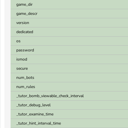
game_dir
game_descr
version
dedicated
os
password
ismod
secure
num_bots
num_rules
_tutor_bomb_viewable_check_interval
_tutor_debug_level
_tutor_examine_time
_tutor_hint_interval_time