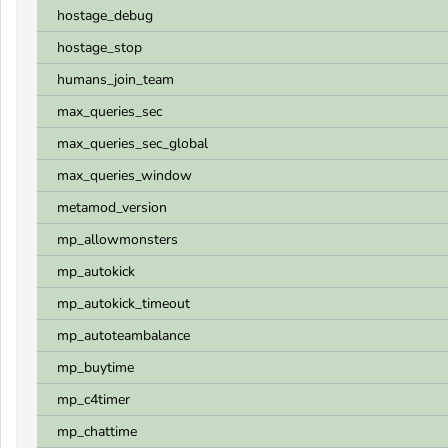
hostage_debug
hostage_stop
humans_join_team
max_queries_sec
max_queries_sec_global
max_queries_window
metamod_version
mp_allowmonsters
mp_autokick
mp_autokick_timeout
mp_autoteambalance
mp_buytime
mp_c4timer
mp_chattime