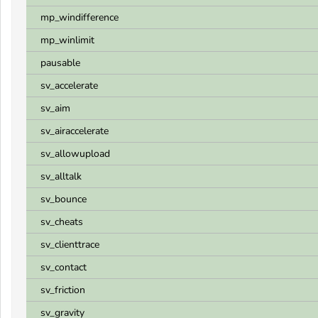
mp_windifference
mp_winlimit
pausable
sv_accelerate
sv_aim
sv_airaccelerate
sv_allowupload
sv_alltalk
sv_bounce
sv_cheats
sv_clienttrace
sv_contact
sv_friction
sv_gravity