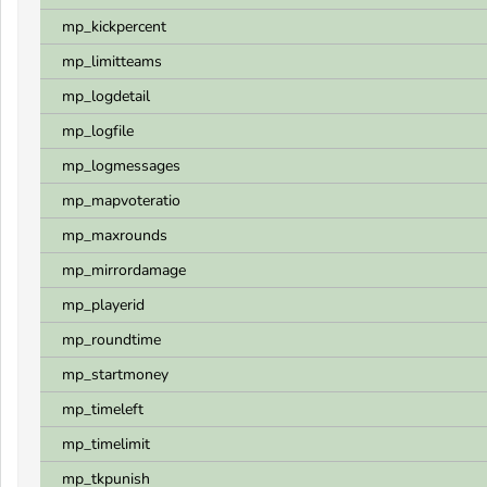
mp_kickpercent
mp_limitteams
mp_logdetail
mp_logfile
mp_logmessages
mp_mapvoteratio
mp_maxrounds
mp_mirrordamage
mp_playerid
mp_roundtime
mp_startmoney
mp_timeleft
mp_timelimit
mp_tkpunish