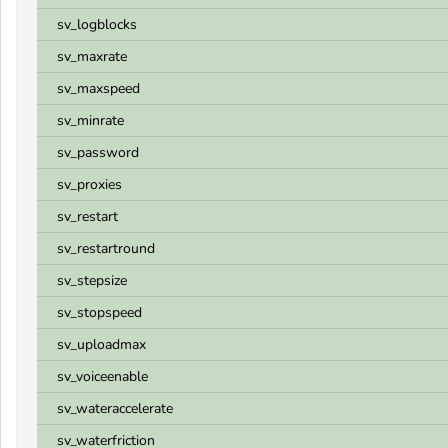
sv_logblocks
sv_maxrate
sv_maxspeed
sv_minrate
sv_password
sv_proxies
sv_restart
sv_restartround
sv_stepsize
sv_stopspeed
sv_uploadmax
sv_voiceenable
sv_wateraccelerate
sv_waterfriction