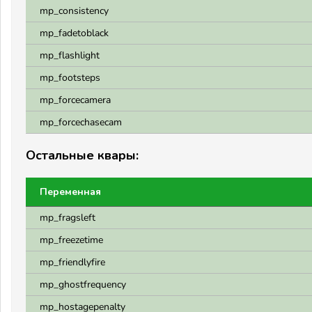
mp_consistency
mp_fadetoblack
mp_flashlight
mp_footsteps
mp_forcecamera
mp_forcechasecam
Остальные квары:
Переменная
mp_fragsleft
mp_freezetime
mp_friendlyfire
mp_ghostfrequency
mp_hostagepenalty