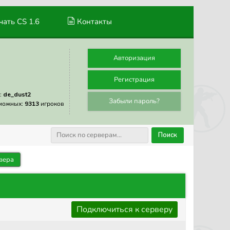
ать CS 1.6
Контакты
Авторизация
Регистрация
:
de_dust2
Забыли пароль?
можных:
9313
игроков
Поиск
вера
Подключиться к серверу