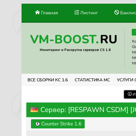
Главная
Листинг
Банлис
RU
VM-BOOST.
Ко
Ос
Мониторинг и Раскрутка серверов CS 1.6
ht
ht
ht
ВСЕ СБОРКИ КС 1.6
СТАТИСТИКА МС
УСЛУГИ 
И
Сервер: [RESPAWN CSDM] [
Counter Strike 1.6