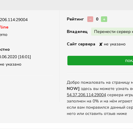
Описание
Рейтинг
−
0
+
.206.114:29004
line
Владелец
Перенести сервер 
erno
Сайт сервера
✘
не указано
стно
.06.2020 [16:01]
Пок
не указано
Добро пожаловать на страницу 
NOW]
здесь вы можете узнать в
54.37.206.114:29004
сервера игры 
заполнен на 0% и на нём играют
если вам понравился данный сер
него или оставить отзыв ниже