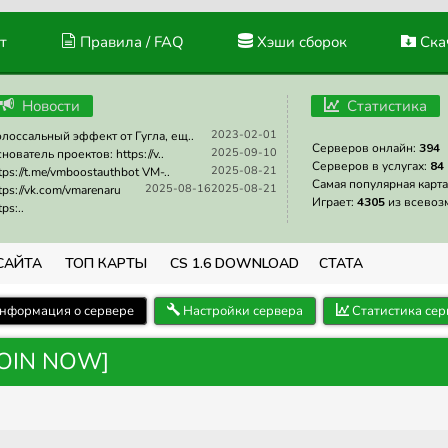
т
Правила / FAQ
Хэши сборок
Скач
Новости
Статистика
2023-02-01
лоссальный эффект от Гугла, ещ..
Серверов онлайн:
394
2025-09-10
нователь проектов: https://v..
Серверов в услугах:
84
2025-08-21
tps://t.me/vmboostauthbot VM-..
Самая популярная карта
2025-08-16
2025-08-21
tps://vk.com/vmarenaru
Играет:
4305
из всевоз
tps:..
САЙТА
ТОП КАРТЫ
CS 1.6 DOWNLOAD
СТАТА
нформация о сервере
Настройки сервера
Статистика сер
JOIN NOW]