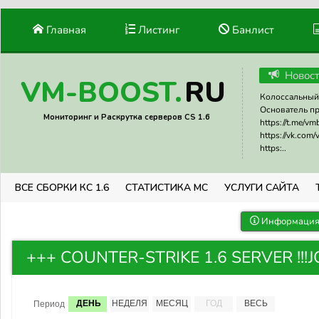
Главная
Листинг
Банлист
Новос
RU
VM-BOOST.
Колоссальный 
Основатель прое
Мониторинг и Раскрутка серверов CS 1.6
https://t.me/v
https://vk.com
https:..
ВСЕ СБОРКИ КС 1.6
СТАТИСТИКА МС
УСЛУГИ САЙТА
Информация 
+++ COUNTER-STRIKE 1.6 SERVER !!!JOI
ДЕНЬ
НЕДЕЛЯ
МЕСЯЦ
ГОД
ВЕСЬ
Период