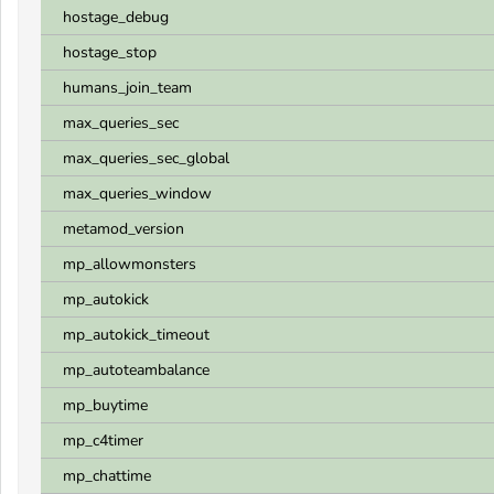
hostage_debug
hostage_stop
humans_join_team
max_queries_sec
max_queries_sec_global
max_queries_window
metamod_version
mp_allowmonsters
mp_autokick
mp_autokick_timeout
mp_autoteambalance
mp_buytime
mp_c4timer
mp_chattime