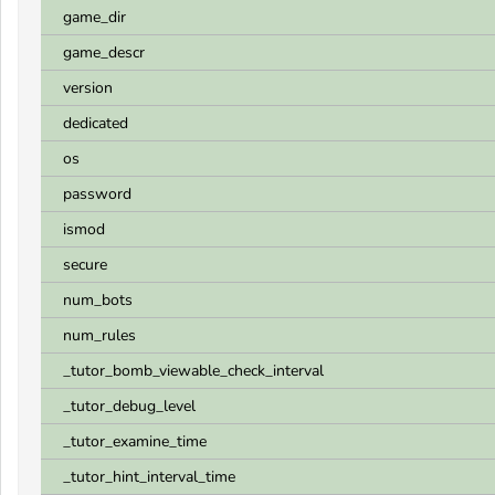
game_dir
game_descr
version
dedicated
os
password
ismod
secure
num_bots
num_rules
_tutor_bomb_viewable_check_interval
_tutor_debug_level
_tutor_examine_time
_tutor_hint_interval_time