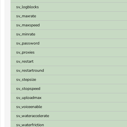
sv_logblocks
sv_maxrate
sv_maxspeed
sv_minrate
sv_password
sv_proxies
sv_restart
sv_restartround
sv_stepsize
sv_stopspeed
sv_uploadmax
sv_voiceenable
sv_wateraccelerate
sv_waterfriction