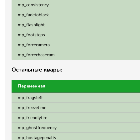
mp_consistency
mp_fadetoblack
mp_flashlight
mp_footsteps
mp_forcecamera
mp_forcechasecam
Остальные квары:
Переменная
mp_fragsleft
mp_freezetime
mp_friendlyfire
mp_ghostfrequency
mp_hostagepenalty