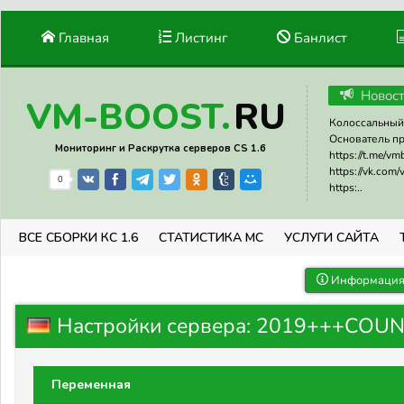
Главная
Листинг
Банлист
Новос
RU
VM-BOOST.
Колоссальный 
Основатель прое
Мониторинг и Раскрутка серверов CS 1.6
https://t.me/v
https://vk.com
0
https:..
ВСЕ СБОРКИ КС 1.6
СТАТИСТИКА МС
УСЛУГИ САЙТА
Информация 
Настройки сервера: 2019+++COUN
Переменная