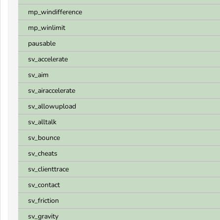
mp_windifference
mp_winlimit
pausable
sv_accelerate
sv_aim
sv_airaccelerate
sv_allowupload
sv_alltalk
sv_bounce
sv_cheats
sv_clienttrace
sv_contact
sv_friction
sv_gravity