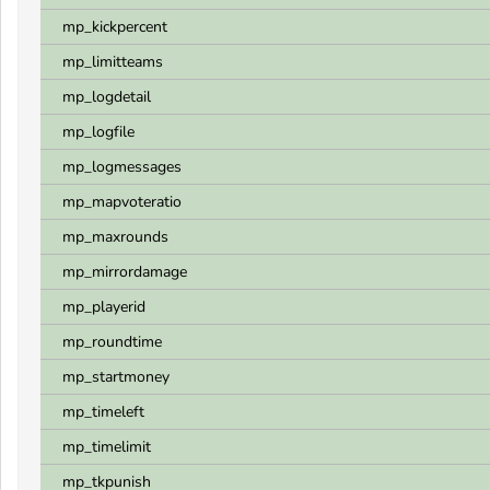
mp_kickpercent
mp_limitteams
mp_logdetail
mp_logfile
mp_logmessages
mp_mapvoteratio
mp_maxrounds
mp_mirrordamage
mp_playerid
mp_roundtime
mp_startmoney
mp_timeleft
mp_timelimit
mp_tkpunish