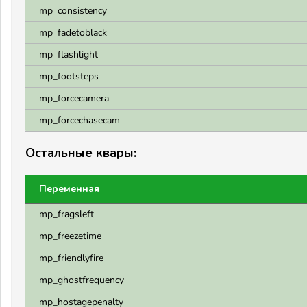
mp_consistency
mp_fadetoblack
mp_flashlight
mp_footsteps
mp_forcecamera
mp_forcechasecam
Остальные квары:
Переменная
mp_fragsleft
mp_freezetime
mp_friendlyfire
mp_ghostfrequency
mp_hostagepenalty