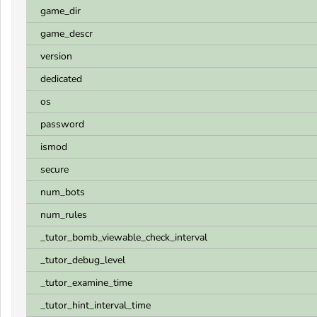
game_dir
game_descr
version
dedicated
os
password
ismod
secure
num_bots
num_rules
_tutor_bomb_viewable_check_interval
_tutor_debug_level
_tutor_examine_time
_tutor_hint_interval_time