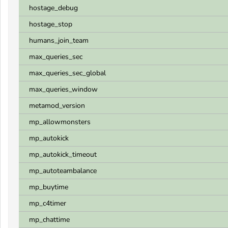
hostage_debug
hostage_stop
humans_join_team
max_queries_sec
max_queries_sec_global
max_queries_window
metamod_version
mp_allowmonsters
mp_autokick
mp_autokick_timeout
mp_autoteambalance
mp_buytime
mp_c4timer
mp_chattime