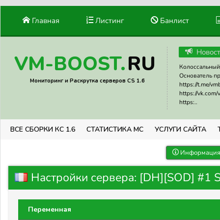
Главная
Листинг
Банлист
Новос
RU
VM-BOOST.
Колоссальный 
Основатель прое
Мониторинг и Раскрутка серверов CS 1.6
https://t.me/v
https://vk.com
https:..
ВСЕ СБОРКИ КС 1.6
СТАТИСТИКА МС
УСЛУГИ САЙТА
Информация 
Настройки сервера: [DH][SOD] #1 
Переменная