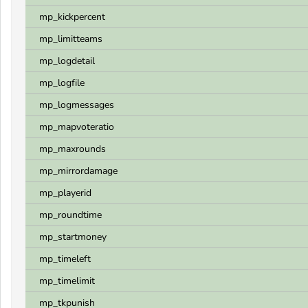
mp_kickpercent
mp_limitteams
mp_logdetail
mp_logfile
mp_logmessages
mp_mapvoteratio
mp_maxrounds
mp_mirrordamage
mp_playerid
mp_roundtime
mp_startmoney
mp_timeleft
mp_timelimit
mp_tkpunish