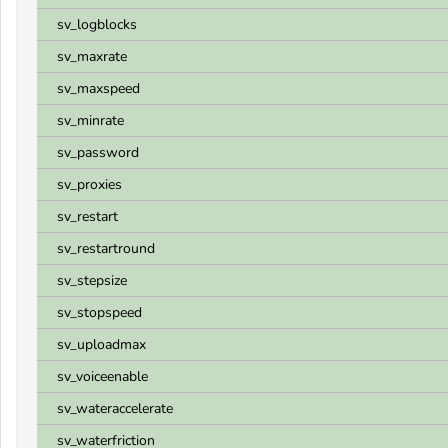
sv_logblocks
sv_maxrate
sv_maxspeed
sv_minrate
sv_password
sv_proxies
sv_restart
sv_restartround
sv_stepsize
sv_stopspeed
sv_uploadmax
sv_voiceenable
sv_wateraccelerate
sv_waterfriction