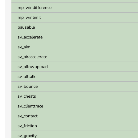
mp_windifference
mp_winlimit
pausable
sv_accelerate
sv_aim
sv_airaccelerate
sv_allowupload
sv_alltalk
sv_bounce
sv_cheats
sv_clienttrace
sv_contact
sv_friction
sv_gravity