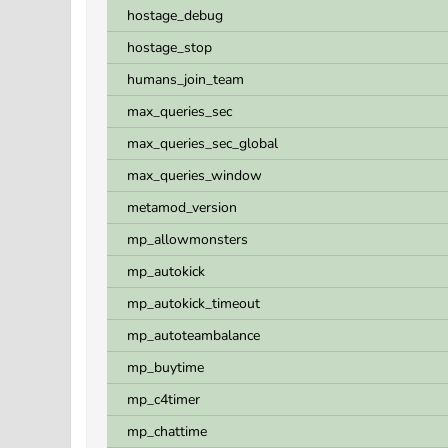
hostage_debug
hostage_stop
humans_join_team
max_queries_sec
max_queries_sec_global
max_queries_window
metamod_version
mp_allowmonsters
mp_autokick
mp_autokick_timeout
mp_autoteambalance
mp_buytime
mp_c4timer
mp_chattime