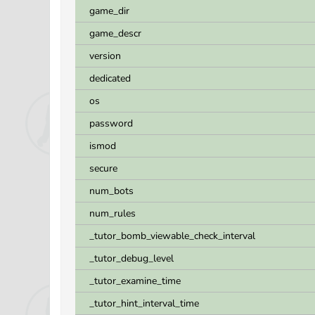
game_dir
game_descr
version
dedicated
os
password
ismod
secure
num_bots
num_rules
_tutor_bomb_viewable_check_interval
_tutor_debug_level
_tutor_examine_time
_tutor_hint_interval_time