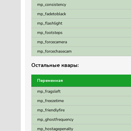
mp_consistency
mp_fadetoblack
mp_flashlight
mp_footsteps
mp_forcecamera
mp_forcechasecam
Остальные квары:
Переменная
mp_fragsleft
mp_freezetime
mp_friendlyfire
mp_ghostfrequency
mp_hostagepenalty