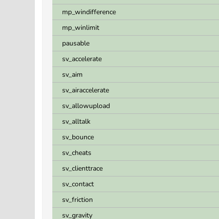
mp_windifference
mp_winlimit
pausable
sv_accelerate
sv_aim
sv_airaccelerate
sv_allowupload
sv_alltalk
sv_bounce
sv_cheats
sv_clienttrace
sv_contact
sv_friction
sv_gravity