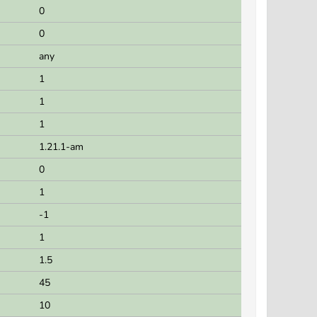
0
0
any
1
1
1
1.21.1-am
0
1
-1
1
1.5
45
10