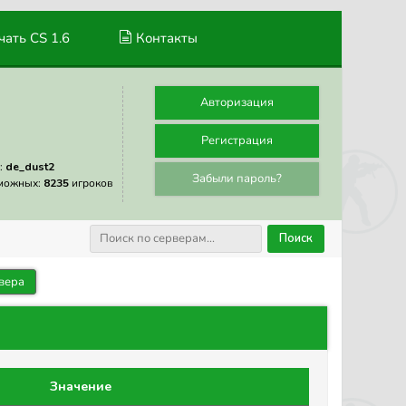
ать CS 1.6
Контакты
Авторизация
Регистрация
:
de_dust2
Забыли пароль?
можных:
8235
игроков
Поиск
вера
Значение