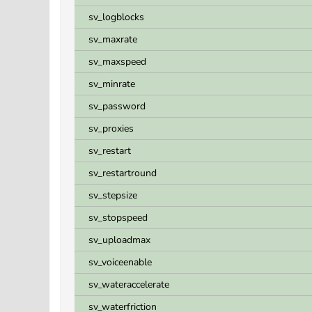
sv_logblocks
sv_maxrate
sv_maxspeed
sv_minrate
sv_password
sv_proxies
sv_restart
sv_restartround
sv_stepsize
sv_stopspeed
sv_uploadmax
sv_voiceenable
sv_wateraccelerate
sv_waterfriction