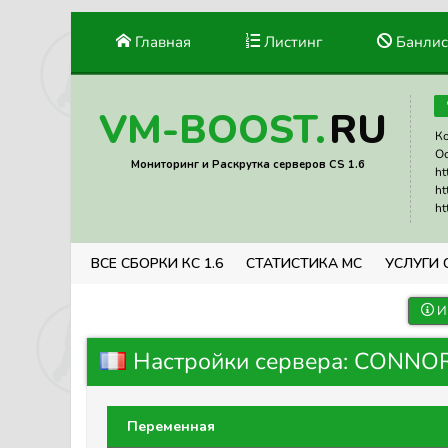
Главная
Листинг
Банлис
RU
VM-BOOST.
Ко
Ос
Мониторинг и Раскрутка серверов CS 1.6
ht
ht
ht
ВСЕ СБОРКИ КС 1.6
СТАТИСТИКА МС
УСЛУГИ 
И
Настройки сервера: CONNOR
Переменная