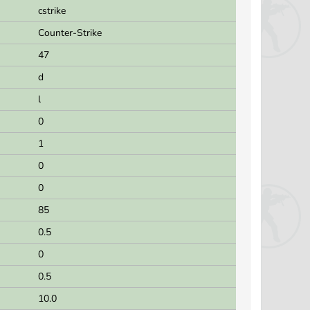
cstrike
Counter-Strike
47
d
l
0
1
0
0
85
0.5
0
0.5
10.0