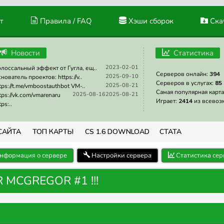
т
Правила / FAQ
Хэши сборок
Скач
Новости
Статистика
2023-02-01
лоссальный эффект от Гугла, ещ..
Серверов онлайн:
394
2025-09-10
нователь проектов: https://v..
Серверов в услугах:
85
2025-08-21
tps://t.me/vmboostauthbot VM-..
Самая популярная карта
2025-08-16
2025-08-21
tps://vk.com/vmarenaru
Играет:
2414
из всевоз
tps:..
САЙТА
ТОП КАРТЫ
CS 1.6 DOWNLOAD
СТАТА
нформация о сервере
Настройки сервера
Статистика сер
 MCGREGOR #1 !!!