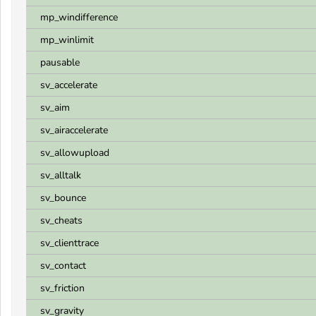
mp_windifference
mp_winlimit
pausable
sv_accelerate
sv_aim
sv_airaccelerate
sv_allowupload
sv_alltalk
sv_bounce
sv_cheats
sv_clienttrace
sv_contact
sv_friction
sv_gravity