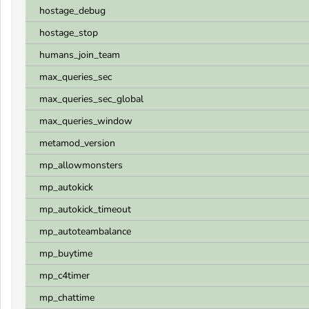
hostage_debug
hostage_stop
humans_join_team
max_queries_sec
max_queries_sec_global
max_queries_window
metamod_version
mp_allowmonsters
mp_autokick
mp_autokick_timeout
mp_autoteambalance
mp_buytime
mp_c4timer
mp_chattime