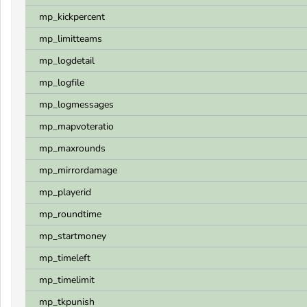
mp_kickpercent
mp_limitteams
mp_logdetail
mp_logfile
mp_logmessages
mp_mapvoteratio
mp_maxrounds
mp_mirrordamage
mp_playerid
mp_roundtime
mp_startmoney
mp_timeleft
mp_timelimit
mp_tkpunish