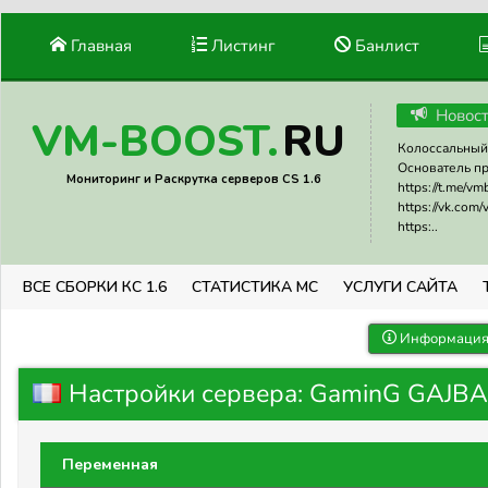
Главная
Листинг
Банлист
Новос
RU
VM-BOOST.
Колоссальный 
Основатель прое
Мониторинг и Раскрутка серверов CS 1.6
https://t.me/v
https://vk.com
https:..
ВСЕ СБОРКИ КС 1.6
СТАТИСТИКА МС
УСЛУГИ САЙТА
Информация 
Настройки сервера: GaminG GAJBA 
Переменная