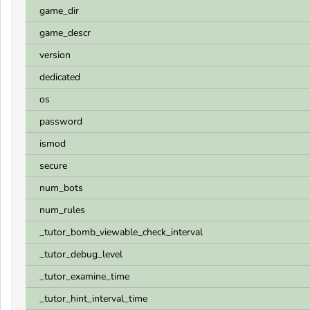
game_dir
game_descr
version
dedicated
os
password
ismod
secure
num_bots
num_rules
_tutor_bomb_viewable_check_interval
_tutor_debug_level
_tutor_examine_time
_tutor_hint_interval_time