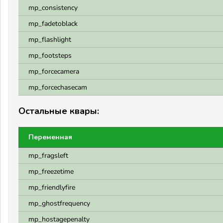
mp_consistency
mp_fadetoblack
mp_flashlight
mp_footsteps
mp_forcecamera
mp_forcechasecam
Остальные квары:
Переменная
mp_fragsleft
mp_freezetime
mp_friendlyfire
mp_ghostfrequency
mp_hostagepenalty