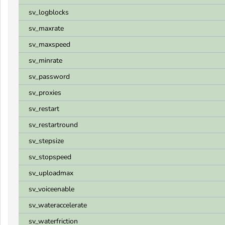
sv_logblocks
sv_maxrate
sv_maxspeed
sv_minrate
sv_password
sv_proxies
sv_restart
sv_restartround
sv_stepsize
sv_stopspeed
sv_uploadmax
sv_voiceenable
sv_wateraccelerate
sv_waterfriction