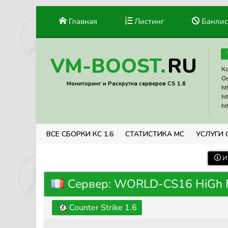
Главная
Листинг
Банлис
RU
VM-BOOST.
Ко
Ос
Мониторинг и Раскрутка серверов CS 1.6
ht
ht
ht
ВСЕ СБОРКИ КС 1.6
СТАТИСТИКА МС
УСЛУГИ 
И
Сервер: WORLD-CS16 HiGh F
Counter Strike 1.6