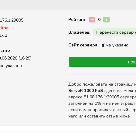
Описание
Рейтинг
−
0
+
.176.1:29005
line
Владелец
Перенести сервер 
kill
Сайт сервера
✘
не указано
стно
.06.2020 [16:29]
Пок
не указано
Добро пожаловать на страницу 
ServeR 1000 FpS
здесь вы может
адресе
51.68.176.1:29005
сервера 
заполнен на 0% и на нём играют
если вам понравился данный сер
него или оставить отзыв ниже