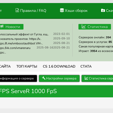
т
Правила / FAQ
Хэши сборок
Скач
Новости
Статистика
2023-02-01
лоссальный эффект от Гугла, ещ..
Серверов онлайн:
394
2025-09-10
нователь проектов: https://v..
Серверов в услугах:
85
2025-08-21
tps://t.me/vmboostauthbot VM-..
Самая популярная карта
2025-08-16
2025-08-21
tps://vk.com/vmarenaru
Играет:
3954
из всевоз
tps:..
САЙТА
ТОП КАРТЫ
CS 1.6 DOWNLOAD
СТАТА
нформация о сервере
Настройки сервера
Статистика сер
PS ServeR 1000 FpS