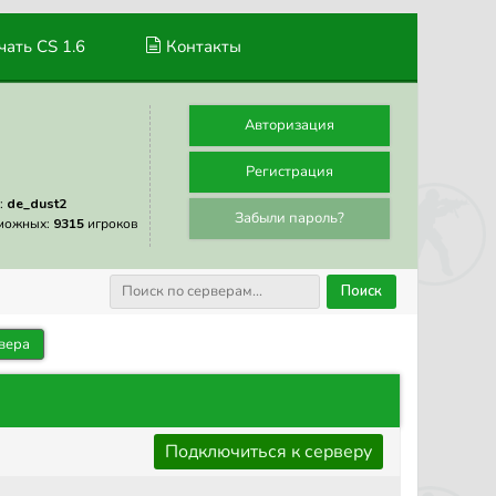
ать CS 1.6
Контакты
Авторизация
Регистрация
:
de_dust2
Забыли пароль?
можных:
9315
игроков
Поиск
вера
Подключиться к серверу