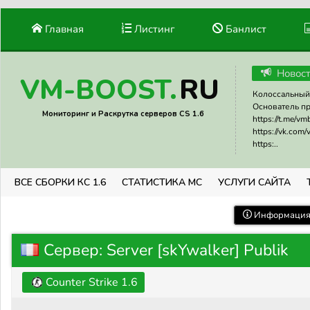
Главная
Листинг
Банлист
Новос
RU
VM-BOOST.
Колоссальный 
Основатель прое
Мониторинг и Раскрутка серверов CS 1.6
https://t.me/v
https://vk.com
https:..
ВСЕ СБОРКИ КС 1.6
СТАТИСТИКА МС
УСЛУГИ САЙТА
Информация 
Сервер: Server [skYwalker] Publik
Counter Strike 1.6