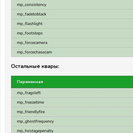
mp_consistency
mp_fadetoblack
mp_flashlight
mp_footsteps
mp_forcecamera
mp_forcechasecam
Остальные квары:
Переменная
mp_fragsleft
mp_freezetime
mp_friendlyfire
mp_ghostfrequency
mp_hostagepenalty