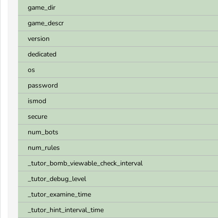
game_dir
game_descr
version
dedicated
os
password
ismod
secure
num_bots
num_rules
_tutor_bomb_viewable_check_interval
_tutor_debug_level
_tutor_examine_time
_tutor_hint_interval_time