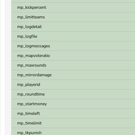
mp_kickpercent
mp_limitteams
mp_logdetail
mp_logfile
mp_logmessages
mp_mapvoteratio
mp_maxrounds
mp_mirrordamage
mp_playerid
mp_roundtime
mp_startmoney
mp_timeleft
mp_timelimit
mp_tkpunish