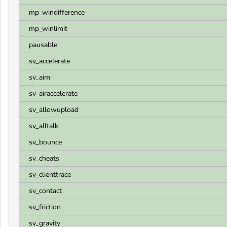
mp_windifference
mp_winlimit
pausable
sv_accelerate
sv_aim
sv_airaccelerate
sv_allowupload
sv_alltalk
sv_bounce
sv_cheats
sv_clienttrace
sv_contact
sv_friction
sv_gravity