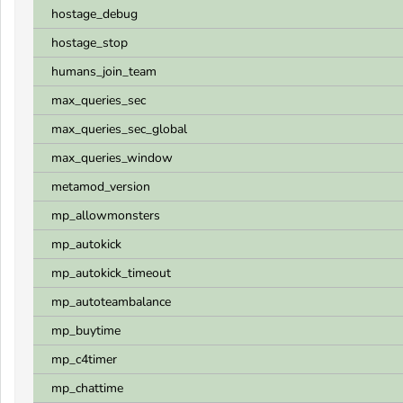
hostage_debug
hostage_stop
humans_join_team
max_queries_sec
max_queries_sec_global
max_queries_window
metamod_version
mp_allowmonsters
mp_autokick
mp_autokick_timeout
mp_autoteambalance
mp_buytime
mp_c4timer
mp_chattime