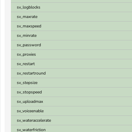
sv_logblocks
sv_maxrate
sv_maxspeed
sv_minrate
sv_password
sv_proxies
sv_restart
sv_restartround
sv_stepsize
sv_stopspeed
sv_uploadmax
sv_voiceenable
sv_wateraccelerate
sv_waterfriction