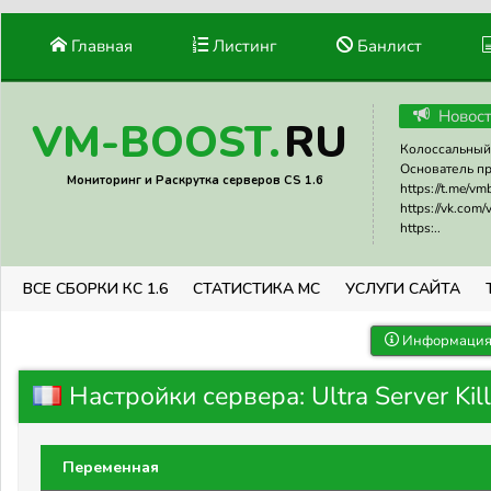
Главная
Листинг
Банлист
Новос
RU
VM-BOOST.
Колоссальный 
Основатель прое
Мониторинг и Раскрутка серверов CS 1.6
https://t.me/v
https://vk.com
https:..
ВСЕ СБОРКИ КС 1.6
СТАТИСТИКА МС
УСЛУГИ САЙТА
Информация 
Настройки сервера: Ultra Server Kill
Переменная