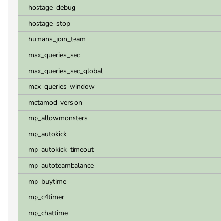
hostage_debug
hostage_stop
humans_join_team
max_queries_sec
max_queries_sec_global
max_queries_window
metamod_version
mp_allowmonsters
mp_autokick
mp_autokick_timeout
mp_autoteambalance
mp_buytime
mp_c4timer
mp_chattime