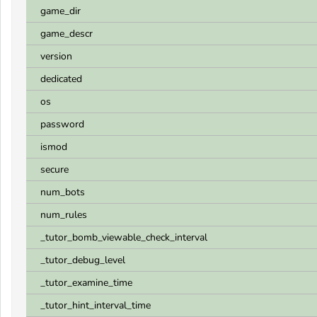
game_dir
game_descr
version
dedicated
os
password
ismod
secure
num_bots
num_rules
_tutor_bomb_viewable_check_interval
_tutor_debug_level
_tutor_examine_time
_tutor_hint_interval_time