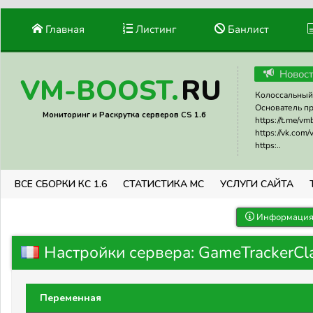
Главная
Листинг
Банлист
Новос
RU
VM-BOOST.
Колоссальный 
Основатель прое
Мониторинг и Раскрутка серверов CS 1.6
https://t.me/v
https://vk.com
https:..
ВСЕ СБОРКИ КС 1.6
СТАТИСТИКА МС
УСЛУГИ САЙТА
Информация 
Настройки сервера: GameTrackerCl
Переменная