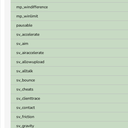
mp_windifference
mp_winlimit
pausable
sv_accelerate
sv_aim
sv_airaccelerate
sv_allowupload
sv_alltalk
sv_bounce
sv_cheats
sv_clienttrace
sv_contact
sv_friction
sv_gravity