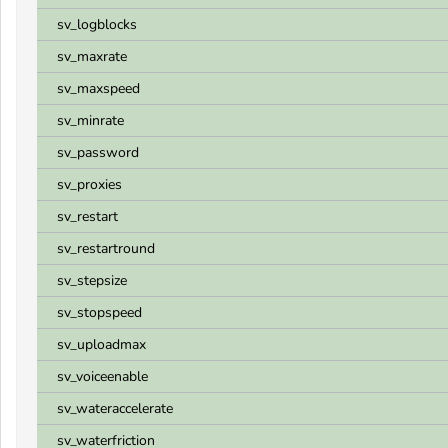
sv_logblocks
sv_maxrate
sv_maxspeed
sv_minrate
sv_password
sv_proxies
sv_restart
sv_restartround
sv_stepsize
sv_stopspeed
sv_uploadmax
sv_voiceenable
sv_wateraccelerate
sv_waterfriction