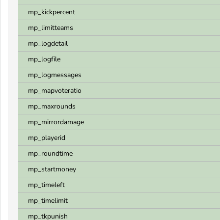
mp_kickpercent
mp_limitteams
mp_logdetail
mp_logfile
mp_logmessages
mp_mapvoteratio
mp_maxrounds
mp_mirrordamage
mp_playerid
mp_roundtime
mp_startmoney
mp_timeleft
mp_timelimit
mp_tkpunish