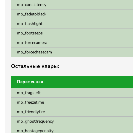
mp_consistency
mp_fadetoblack
mp_flashlight
mp_footsteps
mp_forcecamera
mp_forcechasecam
Остальные квары:
Переменная
mp_fragsleft
mp_freezetime
mp_friendlyfire
mp_ghostfrequency
mp_hostagepenalty