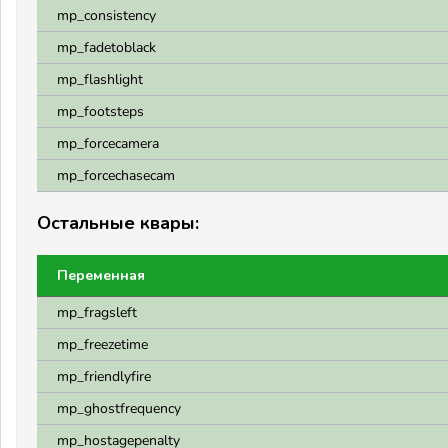
mp_consistency
mp_fadetoblack
mp_flashlight
mp_footsteps
mp_forcecamera
mp_forcechasecam
Остальные квары:
Переменная
mp_fragsleft
mp_freezetime
mp_friendlyfire
mp_ghostfrequency
mp_hostagepenalty