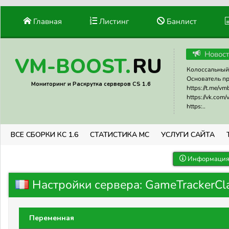
Главная
Листинг
Банлист
Новос
RU
VM-BOOST.
Колоссальный 
Основатель прое
Мониторинг и Раскрутка серверов CS 1.6
https://t.me/v
https://vk.com
https:..
ВСЕ СБОРКИ КС 1.6
СТАТИСТИКА МС
УСЛУГИ САЙТА
Информация 
Настройки сервера: GameTrackerCl
Переменная