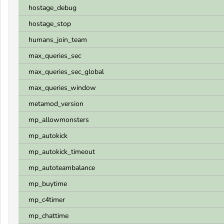
hostage_debug
hostage_stop
humans_join_team
max_queries_sec
max_queries_sec_global
max_queries_window
metamod_version
mp_allowmonsters
mp_autokick
mp_autokick_timeout
mp_autoteambalance
mp_buytime
mp_c4timer
mp_chattime