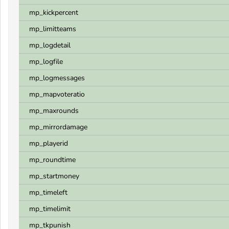
mp_kickpercent
mp_limitteams
mp_logdetail
mp_logfile
mp_logmessages
mp_mapvoteratio
mp_maxrounds
mp_mirrordamage
mp_playerid
mp_roundtime
mp_startmoney
mp_timeleft
mp_timelimit
mp_tkpunish