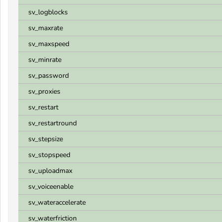
sv_logblocks
sv_maxrate
sv_maxspeed
sv_minrate
sv_password
sv_proxies
sv_restart
sv_restartround
sv_stepsize
sv_stopspeed
sv_uploadmax
sv_voiceenable
sv_wateraccelerate
sv_waterfriction