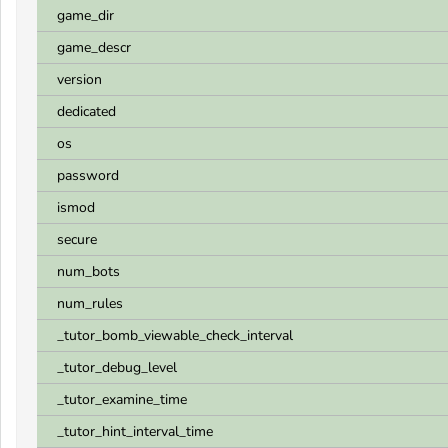
game_dir
game_descr
version
dedicated
os
password
ismod
secure
num_bots
num_rules
_tutor_bomb_viewable_check_interval
_tutor_debug_level
_tutor_examine_time
_tutor_hint_interval_time