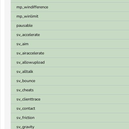
mp_windifference
mp_winlimit
pausable
sv_accelerate
sv_aim
sv_airaccelerate
sv_allowupload
sv_alltalk
sv_bounce
sv_cheats
sv_clienttrace
sv_contact
sv_friction
sv_gravity