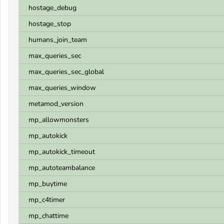
hostage_debug
hostage_stop
humans_join_team
max_queries_sec
max_queries_sec_global
max_queries_window
metamod_version
mp_allowmonsters
mp_autokick
mp_autokick_timeout
mp_autoteambalance
mp_buytime
mp_c4timer
mp_chattime