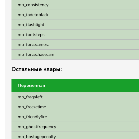
mp_consistency
mp_fadetoblack
mp_flashlight
mp_footsteps
mp_forcecamera
mp_forcechasecam
Остальные квары:
Переменная
mp_fragsleft
mp_freezetime
mp_friendlyfire
mp_ghostfrequency
mp_hostagepenalty