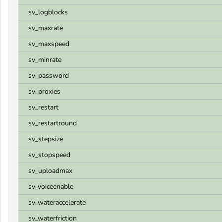
sv_logblocks
sv_maxrate
sv_maxspeed
sv_minrate
sv_password
sv_proxies
sv_restart
sv_restartround
sv_stepsize
sv_stopspeed
sv_uploadmax
sv_voiceenable
sv_wateraccelerate
sv_waterfriction