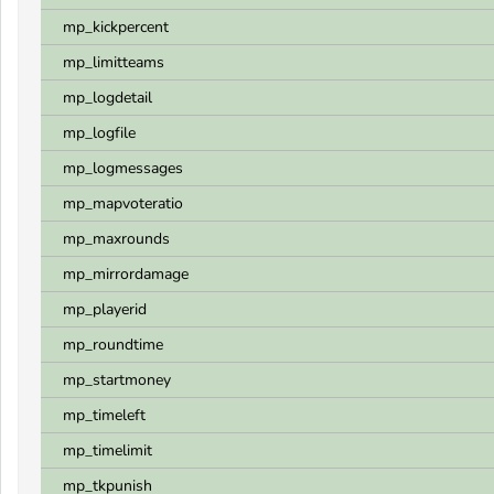
mp_kickpercent
mp_limitteams
mp_logdetail
mp_logfile
mp_logmessages
mp_mapvoteratio
mp_maxrounds
mp_mirrordamage
mp_playerid
mp_roundtime
mp_startmoney
mp_timeleft
mp_timelimit
mp_tkpunish