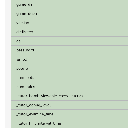
game_dir
game_descr
version
dedicated
os
password
ismod
secure
num_bots
num_rules
_tutor_bomb_viewable_check_interval
_tutor_debug_level
_tutor_examine_time
_tutor_hint_interval_time