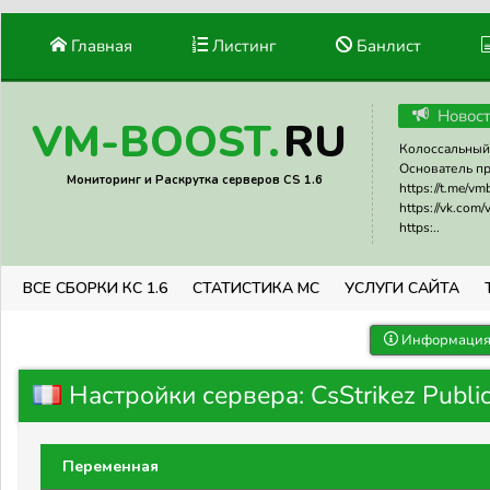
Главная
Листинг
Банлист
Новос
RU
VM-BOOST.
Колоссальный 
Основатель прое
Мониторинг и Раскрутка серверов CS 1.6
https://t.me/v
https://vk.com
https:..
ВСЕ СБОРКИ КС 1.6
СТАТИСТИКА МС
УСЛУГИ САЙТА
Информация 
Настройки сервера: CsStrikez Public
Переменная