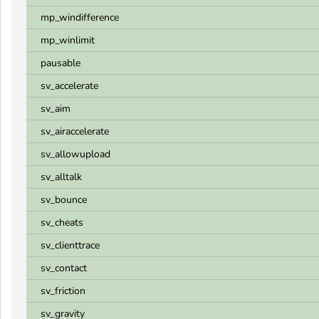
mp_windifference
mp_winlimit
pausable
sv_accelerate
sv_aim
sv_airaccelerate
sv_allowupload
sv_alltalk
sv_bounce
sv_cheats
sv_clienttrace
sv_contact
sv_friction
sv_gravity