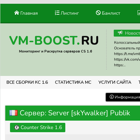
Главная
Листинг
Банлист
Новос
RU
VM-BOOST.
Колоссальный 
Основатель прое
Мониторинг и Раскрутка серверов CS 1.6
https://t.me/v
https://vk.com
https:..
ВСЕ СБОРКИ КС 1.6
СТАТИСТИКА МС
УСЛУГИ САЙТА
Информация 
Сервер: Server [skYwalker] Publik
Counter Strike 1.6