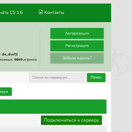
ать CS 1.6
Контакты
Авторизация
Регистрация
:
de_dust2
Забыли пароль?
можных:
9649
игроков
Поиск
вера
Подключиться к серверу