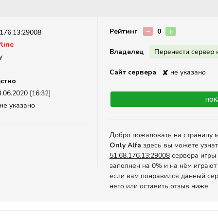
Описание
Рейтинг
−
0
+
.176.13:29008
line
Владелец
Перенести сервер 
y
Сайт сервера
✘
не указано
стно
.06.2020 [16:32]
Пок
не указано
Добро пожаловать на страницу 
Only Alfa
здесь вы можете узна
51.68.176.13:29008
сервера игры C
заполнен на 0% и на нём играют
если вам понравился данный сер
него или оставить отзыв ниже