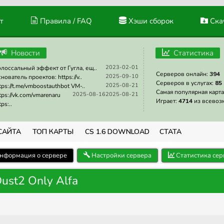
т
Правила / FAQ
Хэши сборок
Скач
Новости
Статистика
2023-02-01
лоссальный эффект от Гугла, ещ..
Серверов онлайн:
394
2025-09-10
нователь проектов: https://v..
Серверов в услугах:
85
2025-08-21
tps://t.me/vmboostauthbot VM-..
Самая популярная карта
2025-08-16
2025-08-21
tps://vk.com/vmarenaru
Играет:
4714
из всевоз
tps:..
САЙТА
ТОП КАРТЫ
CS 1.6 DOWNLOAD
СТАТА
нформация о сервере
Настройки сервера
Статистика сер
st2 Only Alfa