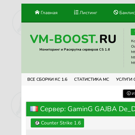
Главная
Листинг
Банлис
RU
VM-BOOST.
Ко
Ос
Мониторинг и Раскрутка серверов CS 1.6
ht
ht
ht
ВСЕ СБОРКИ КС 1.6
СТАТИСТИКА МС
УСЛУГИ 
И
Сервер: GaminG GAJBA De_Du
Counter Strike 1.6