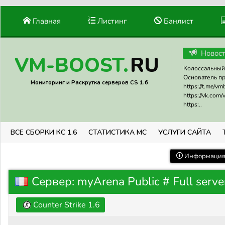
Главная
Листинг
Банлист
Новос
RU
VM-BOOST.
Колоссальный 
Основатель прое
Мониторинг и Раскрутка серверов CS 1.6
https://t.me/v
https://vk.com
https:..
ВСЕ СБОРКИ КС 1.6
СТАТИСТИКА МС
УСЛУГИ САЙТА
Информация 
Сервер: myArena Public # Full serve
Counter Strike 1.6