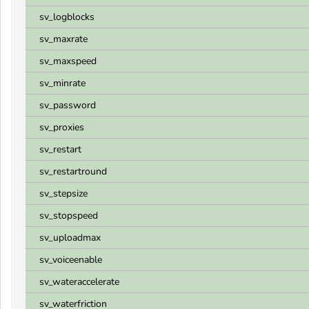
sv_logblocks
sv_maxrate
sv_maxspeed
sv_minrate
sv_password
sv_proxies
sv_restart
sv_restartround
sv_stepsize
sv_stopspeed
sv_uploadmax
sv_voiceenable
sv_wateraccelerate
sv_waterfriction