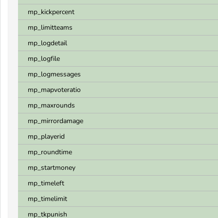
mp_kickpercent
mp_limitteams
mp_logdetail
mp_logfile
mp_logmessages
mp_mapvoteratio
mp_maxrounds
mp_mirrordamage
mp_playerid
mp_roundtime
mp_startmoney
mp_timeleft
mp_timelimit
mp_tkpunish