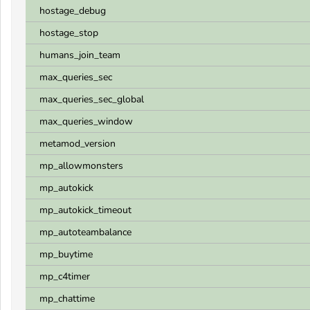
hostage_debug
hostage_stop
humans_join_team
max_queries_sec
max_queries_sec_global
max_queries_window
metamod_version
mp_allowmonsters
mp_autokick
mp_autokick_timeout
mp_autoteambalance
mp_buytime
mp_c4timer
mp_chattime