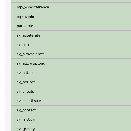
mp_windifference
mp_winlimit
pausable
sv_accelerate
sv_aim
sv_airaccelerate
sv_allowupload
sv_alltalk
sv_bounce
sv_cheats
sv_clienttrace
sv_contact
sv_friction
sv_gravity