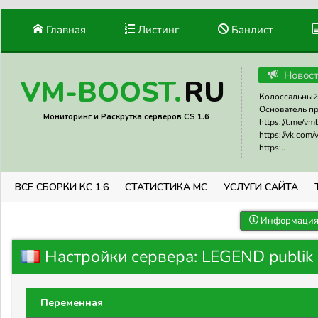
Главная
Листинг
Банлист
Новос
RU
VM-BOOST.
Колоссальный 
Основатель прое
Мониторинг и Раскрутка серверов CS 1.6
https://t.me/v
https://vk.com
https:..
ВСЕ СБОРКИ КС 1.6
СТАТИСТИКА МС
УСЛУГИ САЙТА
Информация 
Настройки сервера: LEGEND publik s
Переменная