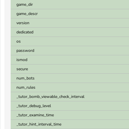
game_dir
game_descr
version
dedicated
os
password
ismod
secure
num_bots
num_rules
_tutor_bomb_viewable_check_interval
_tutor_debug_level
_tutor_examine_time
_tutor_hint_interval_time