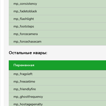
mp_consistency
mp_fadetoblack
mp_flashlight
mp_footsteps
mp_forcecamera
mp_forcechasecam
Остальные квары:
Переменная
mp_fragsleft
mp_freezetime
mp_friendlyfire
mp_ghostfrequency
mp_hostagepenalty