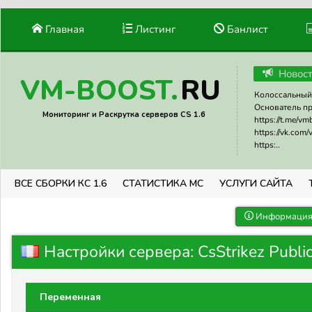
Главная
Листинг
Банлист
Новос
RU
VM-BOOST.
Колоссальный 
Основатель прое
Мониторинг и Раскрутка серверов CS 1.6
https://t.me/v
https://vk.com
https:..
ВСЕ СБОРКИ КС 1.6
СТАТИСТИКА МС
УСЛУГИ САЙТА
Информация 
Настройки сервера: CsStrikez Public
Переменная