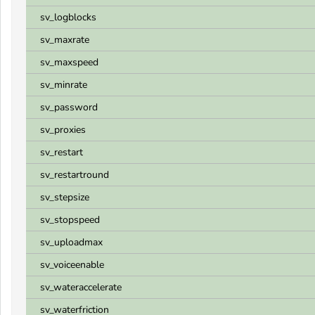
sv_logblocks
sv_maxrate
sv_maxspeed
sv_minrate
sv_password
sv_proxies
sv_restart
sv_restartround
sv_stepsize
sv_stopspeed
sv_uploadmax
sv_voiceenable
sv_wateraccelerate
sv_waterfriction