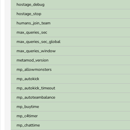
hostage_debug
hostage_stop
humans_join_team
max_queries_sec
max_queries_sec_global
max_queries_window
metamod_version
mp_allowmonsters
mp_autokick
mp_autokick_timeout
mp_autoteambalance
mp_buytime
mp_c4timer
mp_chattime