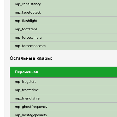
mp_consistency
mp_fadetoblack
mp_flashlight
mp_footsteps
mp_forcecamera
mp_forcechasecam
Остальные квары:
Переменная
mp_fragsleft
mp_freezetime
mp_friendlyfire
mp_ghostfrequency
mp_hostagepenalty