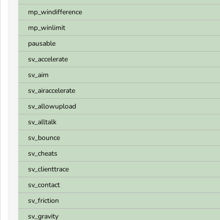
mp_windifference
mp_winlimit
pausable
sv_accelerate
sv_aim
sv_airaccelerate
sv_allowupload
sv_alltalk
sv_bounce
sv_cheats
sv_clienttrace
sv_contact
sv_friction
sv_gravity