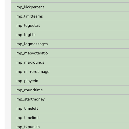
mp_kickpercent
mp_limitteams
mp_logdetail
mp_logfile
mp_logmessages
mp_mapvoteratio
mp_maxrounds
mp_mirrordamage
mp_playerid
mp_roundtime
mp_startmoney
mp_timeleft
mp_timelimit
mp_tkpunish