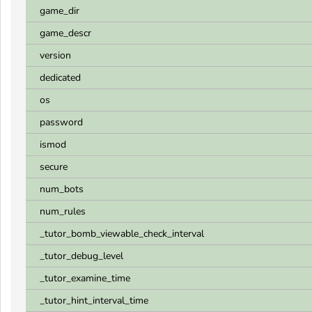
game_dir
game_descr
version
dedicated
os
password
ismod
secure
num_bots
num_rules
_tutor_bomb_viewable_check_interval
_tutor_debug_level
_tutor_examine_time
_tutor_hint_interval_time