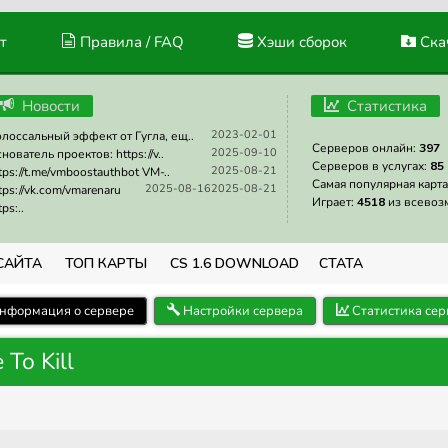
т
Правила / FAQ
Хэши сборок
Скач
Новости
Статистика
2023-02-01
лоссальный эффект от Гугла, ещ..
Серверов онлайн:
397
2025-09-10
нователь проектов: https://v..
Серверов в услугах:
85
2025-08-21
tps://t.me/vmboostauthbot VM-..
Самая популярная карта
2025-08-16
2025-08-21
tps://vk.com/vmarenaru
Играет:
4518
из всевоз
tps:..
САЙТА
ТОП КАРТЫ
CS 1.6 DOWNLOAD
СТАТА
нформация о сервере
Настройки сервера
Статистика сер
 To Kill