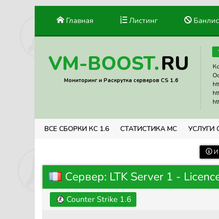
Главная
Листинг
Банлис
RU
VM-BOOST.
Ко
Ос
Мониторинг и Раскрутка серверов CS 1.6
ht
ht
ht
ВСЕ СБОРКИ КС 1.6
СТАТИСТИКА МС
УСЛУГИ 
И
Сервер: LTK Server 1 - Licence
Counter Strike 1.6