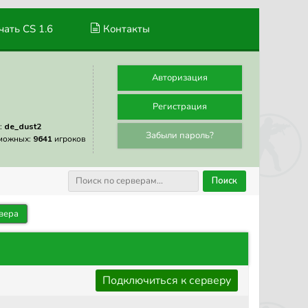
ать CS 1.6
Контакты
Авторизация
Регистрация
:
de_dust2
Забыли пароль?
можных:
9641
игроков
Поиск
вера
Подключиться к серверу