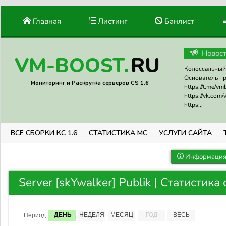
Главная
Листинг
Банлист
Новос
RU
VM-BOOST.
Колоссальный 
Основатель прое
Мониторинг и Раскрутка серверов CS 1.6
https://t.me/v
https://vk.com
https:..
ВСЕ СБОРКИ КС 1.6
СТАТИСТИКА МС
УСЛУГИ САЙТА
Информация 
Server [skYwalker] Publik | Статистика
ДЕНЬ
НЕДЕЛЯ
МЕСЯЦ
ГОД
ВЕСЬ
Период