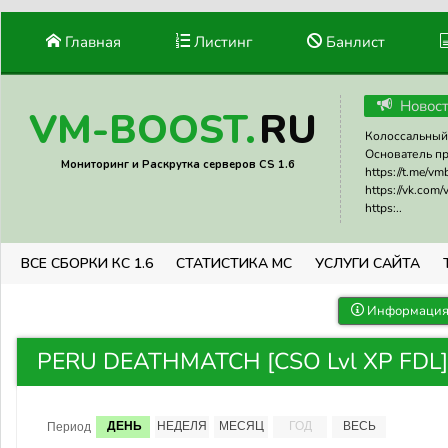
Главная
Листинг
Банлист
Новос
RU
VM-BOOST.
Колоссальный 
Основатель прое
Мониторинг и Раскрутка серверов CS 1.6
https://t.me/v
https://vk.com
https:..
ВСЕ СБОРКИ КС 1.6
СТАТИСТИКА МС
УСЛУГИ САЙТА
Информация 
PERU DEATHMATCH [CSO Lvl XP FDL] 
ДЕНЬ
НЕДЕЛЯ
МЕСЯЦ
ГОД
ВЕСЬ
Период