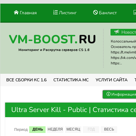
Главная
Листинг
Банлист
Новос
RU
VM-BOOST.
Колоссальный 
Основатель прое
Мониторинг и Раскрутка серверов CS 1.6
https://t.me/v
https://vk.com
https:..
ВСЕ СБОРКИ КС 1.6
СТАТИСТИКА МС
УСЛУГИ САЙТА
Информация 
Ultra Server Kill - Public | Статистика 
ДЕНЬ
НЕДЕЛЯ
МЕСЯЦ
ГОД
ВЕСЬ
Период