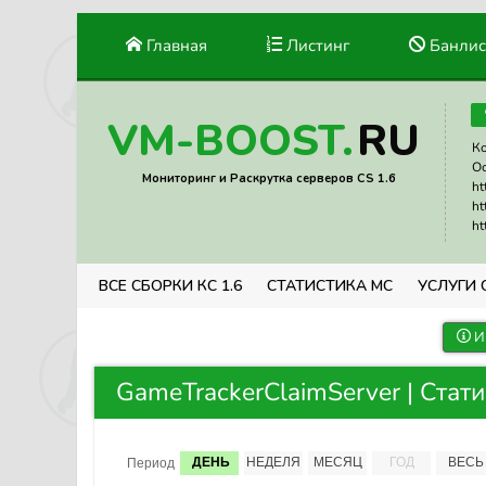
Главная
Листинг
Банлис
RU
VM-BOOST.
Ко
Ос
Мониторинг и Раскрутка серверов CS 1.6
ht
ht
ht
ВСЕ СБОРКИ КС 1.6
СТАТИСТИКА МС
УСЛУГИ 
И
GameTrackerClaimServer | Стат
ДЕНЬ
НЕДЕЛЯ
МЕСЯЦ
ГОД
ВЕСЬ
Период