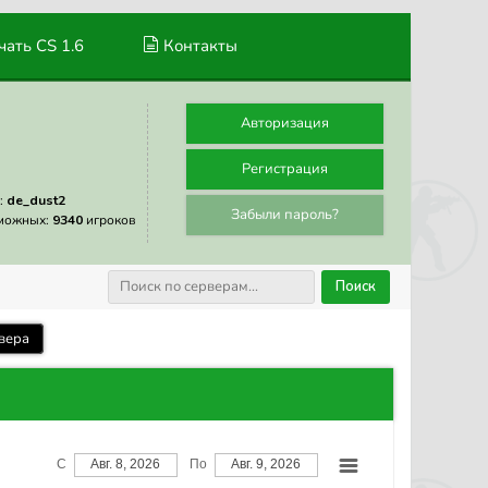
ать CS 1.6
Контакты
Авторизация
Регистрация
:
de_dust2
Забыли пароль?
можных:
9340
игроков
Поиск
вера
С
Авг. 8, 2026
По
Авг. 9, 2026