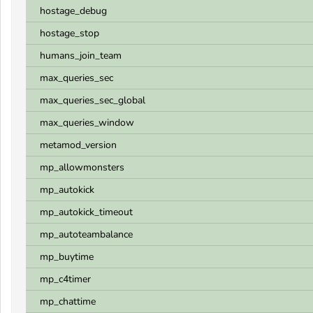
hostage_debug
hostage_stop
humans_join_team
max_queries_sec
max_queries_sec_global
max_queries_window
metamod_version
mp_allowmonsters
mp_autokick
mp_autokick_timeout
mp_autoteambalance
mp_buytime
mp_c4timer
mp_chattime