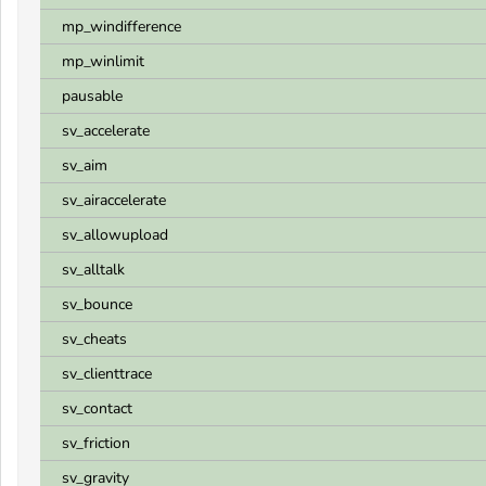
mp_windifference
mp_winlimit
pausable
sv_accelerate
sv_aim
sv_airaccelerate
sv_allowupload
sv_alltalk
sv_bounce
sv_cheats
sv_clienttrace
sv_contact
sv_friction
sv_gravity