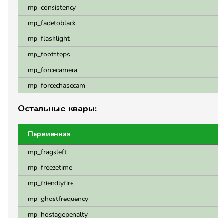
mp_consistency
mp_fadetoblack
mp_flashlight
mp_footsteps
mp_forcecamera
mp_forcechasecam
Остальные квары:
Переменная
mp_fragsleft
mp_freezetime
mp_friendlyfire
mp_ghostfrequency
mp_hostagepenalty