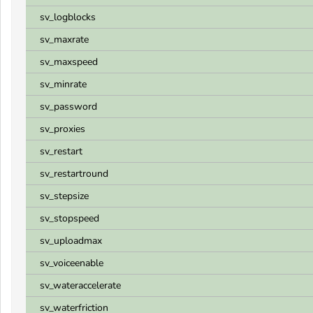
sv_logblocks
sv_maxrate
sv_maxspeed
sv_minrate
sv_password
sv_proxies
sv_restart
sv_restartround
sv_stepsize
sv_stopspeed
sv_uploadmax
sv_voiceenable
sv_wateraccelerate
sv_waterfriction