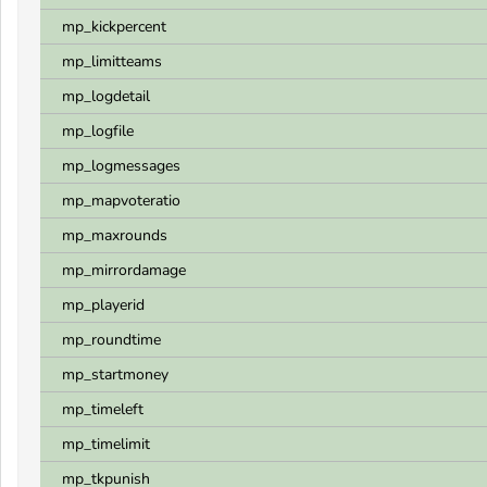
mp_kickpercent
mp_limitteams
mp_logdetail
mp_logfile
mp_logmessages
mp_mapvoteratio
mp_maxrounds
mp_mirrordamage
mp_playerid
mp_roundtime
mp_startmoney
mp_timeleft
mp_timelimit
mp_tkpunish