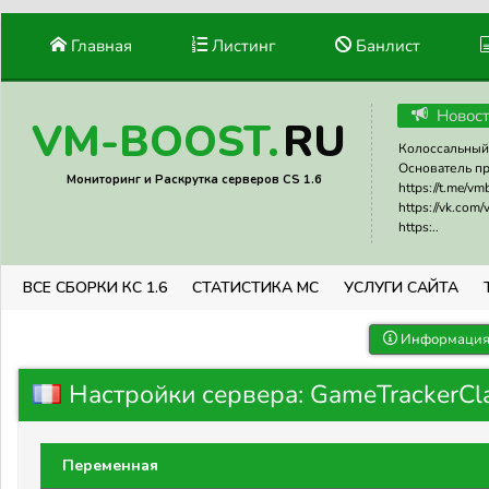
Главная
Листинг
Банлист
Новос
RU
VM-BOOST.
Колоссальный 
Основатель прое
Мониторинг и Раскрутка серверов CS 1.6
https://t.me/v
https://vk.com
https:..
ВСЕ СБОРКИ КС 1.6
СТАТИСТИКА МС
УСЛУГИ САЙТА
Информация 
Настройки сервера: GameTrackerCl
Переменная