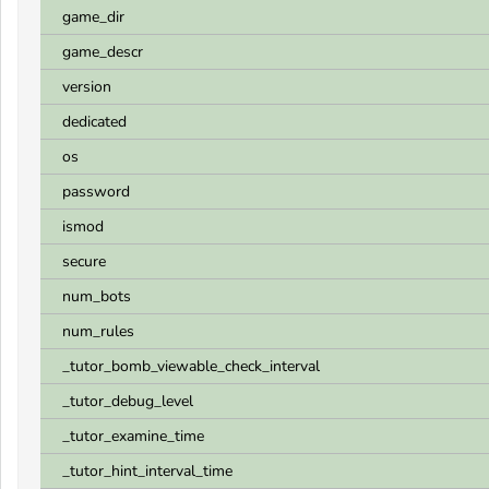
game_dir
game_descr
version
dedicated
os
password
ismod
secure
num_bots
num_rules
_tutor_bomb_viewable_check_interval
_tutor_debug_level
_tutor_examine_time
_tutor_hint_interval_time