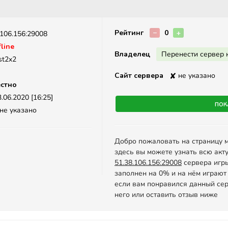
Описание
Рейтинг
−
0
+
.106.156:29008
line
Владелец
Перенести сервер 
st2x2
Сайт сервера
✘
не указано
стно
.06.2020 [16:25]
Пок
не указано
Добро пожаловать на страницу 
здесь вы можете узнать всю акт
51.38.106.156:29008
сервера игры 
заполнен на 0% и на нём играют
если вам понравился данный сер
него или оставить отзыв ниже