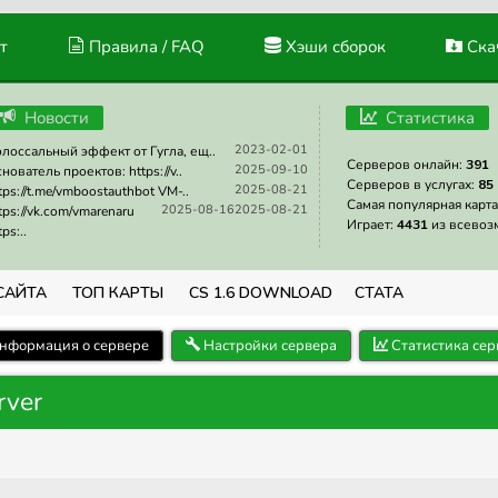
т
Правила / FAQ
Хэши сборок
Скач
Новости
Статистика
2023-02-01
лоссальный эффект от Гугла, ещ..
Серверов онлайн:
391
2025-09-10
нователь проектов: https://v..
Серверов в услугах:
85
2025-08-21
tps://t.me/vmboostauthbot VM-..
Самая популярная карта
2025-08-16
2025-08-21
tps://vk.com/vmarenaru
Играет:
4431
из всевоз
tps:..
САЙТА
ТОП КАРТЫ
CS 1.6 DOWNLOAD
СТАТА
нформация о сервере
Настройки сервера
Статистика сер
rver