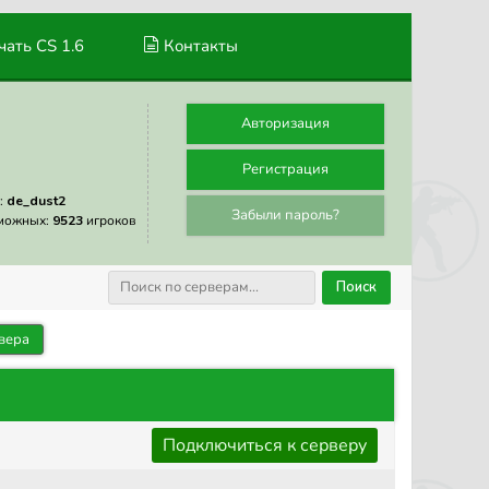
ать CS 1.6
Контакты
Авторизация
Регистрация
:
de_dust2
Забыли пароль?
можных:
9523
игроков
Поиск
вера
Подключиться к серверу