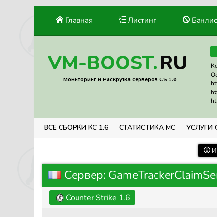
Главная
Листинг
Банлис
RU
VM-BOOST.
Ко
Ос
Мониторинг и Раскрутка серверов CS 1.6
ht
ht
ht
ВСЕ СБОРКИ КС 1.6
СТАТИСТИКА МС
УСЛУГИ 
И
Сервер: GameTrackerClaimSe
Counter Strike 1.6