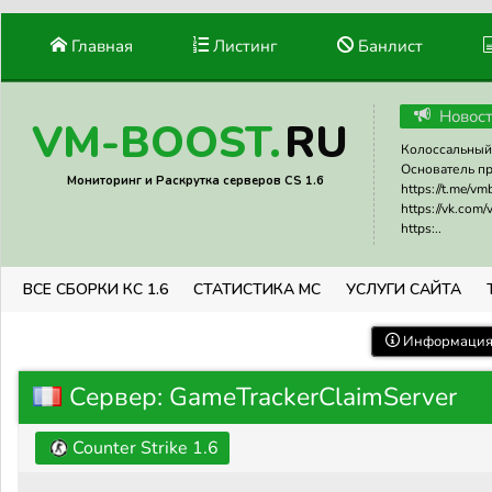
Главная
Листинг
Банлист
Новос
RU
VM-BOOST.
Колоссальный 
Основатель прое
Мониторинг и Раскрутка серверов CS 1.6
https://t.me/v
https://vk.com
https:..
ВСЕ СБОРКИ КС 1.6
СТАТИСТИКА МС
УСЛУГИ САЙТА
Информация 
Сервер: GameTrackerClaimServer
Counter Strike 1.6