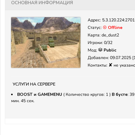
Основная информация
Адрес:
5.3.120.224:270
Статус:
☉ Offline
Карта: de_dust2
Игроки: 0/32
Мод:
Public
Добавлен: 09.07.2025 [1
✘
Контакты:
не указан
Услуги на сервере
BOOST и GAMEMENU
( Количество кругов: 1 )
В бусте
: 39
мин. 45 сек.