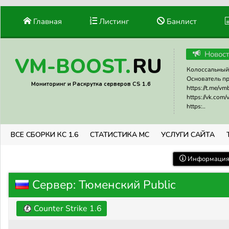
Главная
Листинг
Банлист
Новос
RU
VM-BOOST.
Колоссальный 
Основатель прое
Мониторинг и Раскрутка серверов CS 1.6
https://t.me/v
https://vk.com
https:..
ВСЕ СБОРКИ КС 1.6
СТАТИСТИКА МС
УСЛУГИ САЙТА
Информация 
Сервер: Тюменский Public
Counter Strike 1.6