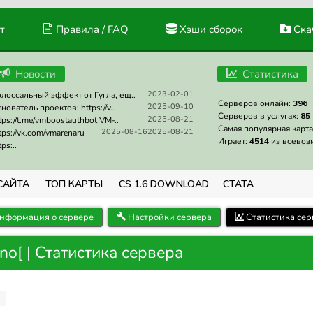
т
Правила / FAQ
Хэши сборок
Скач
Новости
Статистика
2023-02-01
лоссальный эффект от Гугла, ещ..
Серверов онлайн:
396
2025-09-10
нователь проектов: https://v..
Серверов в услугах:
85
2025-08-21
tps://t.me/vmboostauthbot VM-..
Самая популярная карта
2025-08-16
2025-08-21
tps://vk.com/vmarenaru
Играет:
4514
из всевоз
tps:..
САЙТА
ТОП КАРТЫ
CS 1.6 DOWNLOAD
СТАТА
нформация о сервере
Настройки сервера
Статистика сер
no[ | Статистика сервера