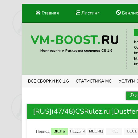
Главная
Листинг
Банлис
RU
VM-BOOST.
Ко
Ос
Мониторинг и Раскрутка серверов CS 1.6
ht
ht
ht
ВСЕ СБОРКИ КС 1.6
СТАТИСТИКА МС
УСЛУГИ 
И
[RUS](47/48)CSRulez.ru ]Dustfer
ДЕНЬ
НЕДЕЛЯ
МЕСЯЦ
ГОД
ВЕСЬ
Период