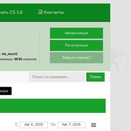
ать CS 1.6
Контакты
Авторизация
Регистрация
:
de_dust2
Забыли пароль?
можных:
9595
игроков
Поиск
вера
С
Авг. 6, 2026
По
Авг. 7, 2026