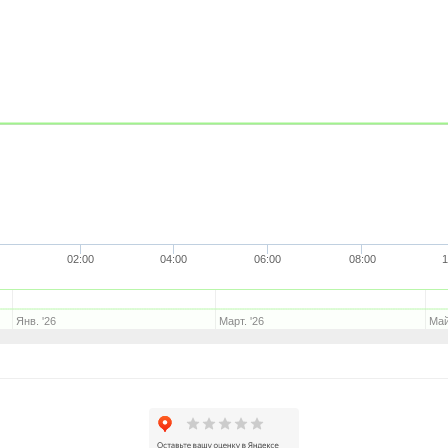
02:00
04:00
06:00
08:00
1
Янв. '26
Март. '26
Май