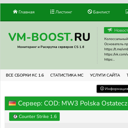
Главная
Листинг
Банлист
Новос
RU
VM-BOOST.
Колоссальный 
Основатель прое
Мониторинг и Раскрутка серверов CS 1.6
https://t.me/v
https://vk.com
https:..
ВСЕ СБОРКИ КС 1.6
СТАТИСТИКА МС
УСЛУГИ САЙТА
Информация 
Сервер: COD: MW3 Polska Ostateczny
Counter Strike 1.6