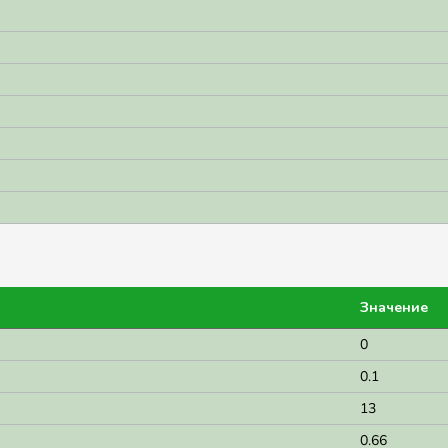
Значение
0
0.1
13
0.66