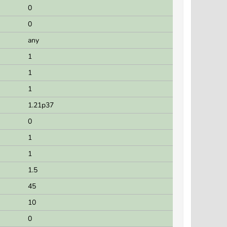
0
0
any
1
1
1
1.21p37
0
1
1
1.5
45
10
0