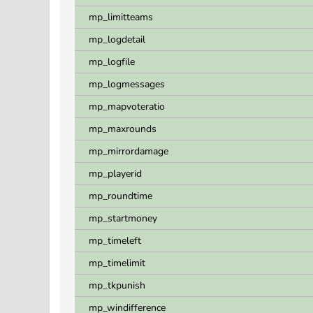
mp_limitteams
mp_logdetail
mp_logfile
mp_logmessages
mp_mapvoteratio
mp_maxrounds
mp_mirrordamage
mp_playerid
mp_roundtime
mp_startmoney
mp_timeleft
mp_timelimit
mp_tkpunish
mp_windifference