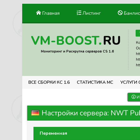
Главная
Листинг
Банлис
RU
VM-BOOST.
Ко
Ос
Мониторинг и Раскрутка серверов CS 1.6
ht
ht
ht
ВСЕ СБОРКИ КС 1.6
СТАТИСТИКА МС
УСЛУГИ 
И
Настройки сервера: NWT Pub
Переменная