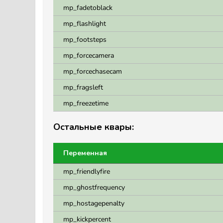
mp_fadetoblack
mp_flashlight
mp_footsteps
mp_forcecamera
mp_forcechasecam
mp_fragsleft
mp_freezetime
Остальные квары:
Переменная
mp_friendlyfire
mp_ghostfrequency
mp_hostagepenalty
mp_kickpercent