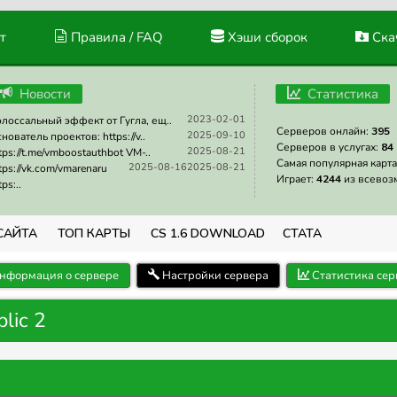
т
Правила / FAQ
Хэши сборок
Скач
Новости
Статистика
2023-02-01
лоссальный эффект от Гугла, ещ..
Серверов онлайн:
395
2025-09-10
нователь проектов: https://v..
Серверов в услугах:
84
2025-08-21
tps://t.me/vmboostauthbot VM-..
Самая популярная карта
2025-08-16
2025-08-21
tps://vk.com/vmarenaru
Играет:
4244
из всевоз
tps:..
САЙТА
ТОП КАРТЫ
CS 1.6 DOWNLOAD
СТАТА
нформация о сервере
Настройки сервера
Статистика сер
lic 2