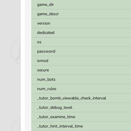
game_dir
game_descr
version
dedicated
os
password
ismod
secure
num_bots
num_rules
_tutor_bomb_viewable_check_interval
_tutor_debug_level
_tutor_examine_time
_tutor_hint_interval_time