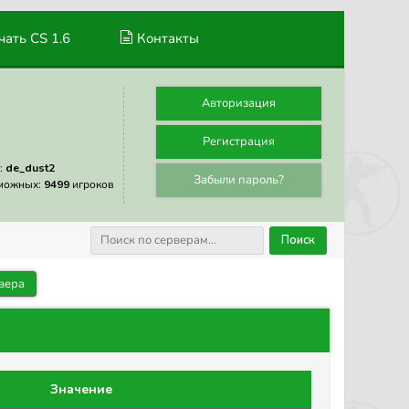
ать CS 1.6
Контакты
Авторизация
Регистрация
:
de_dust2
Забыли пароль?
можных:
9499
игроков
Поиск
вера
Значение