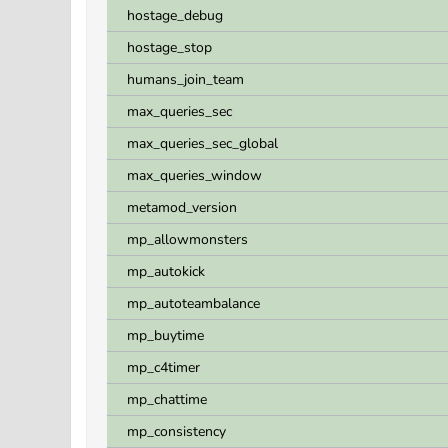
hostage_debug
hostage_stop
humans_join_team
max_queries_sec
max_queries_sec_global
max_queries_window
metamod_version
mp_allowmonsters
mp_autokick
mp_autoteambalance
mp_buytime
mp_c4timer
mp_chattime
mp_consistency