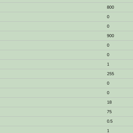
800
0
0
900
0
0
1
255
0
0
18
75
0.5
1