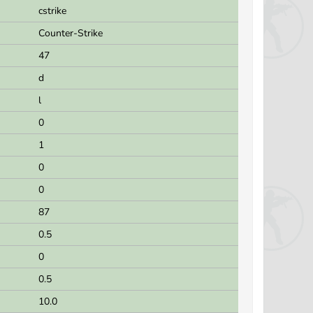
cstrike
Counter-Strike
47
d
l
0
1
0
0
87
0.5
0
0.5
10.0