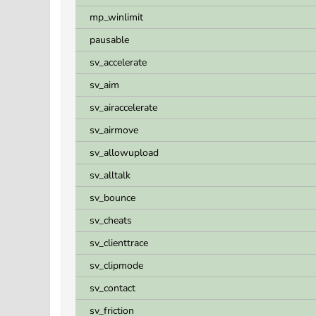
mp_winlimit
pausable
sv_accelerate
sv_aim
sv_airaccelerate
sv_airmove
sv_allowupload
sv_alltalk
sv_bounce
sv_cheats
sv_clienttrace
sv_clipmode
sv_contact
sv_friction