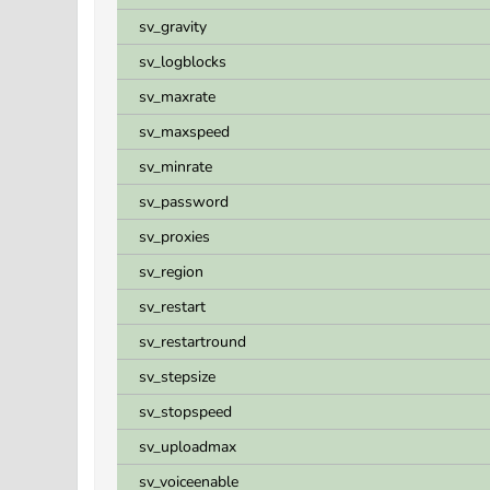
sv_gravity
sv_logblocks
sv_maxrate
sv_maxspeed
sv_minrate
sv_password
sv_proxies
sv_region
sv_restart
sv_restartround
sv_stepsize
sv_stopspeed
sv_uploadmax
sv_voiceenable