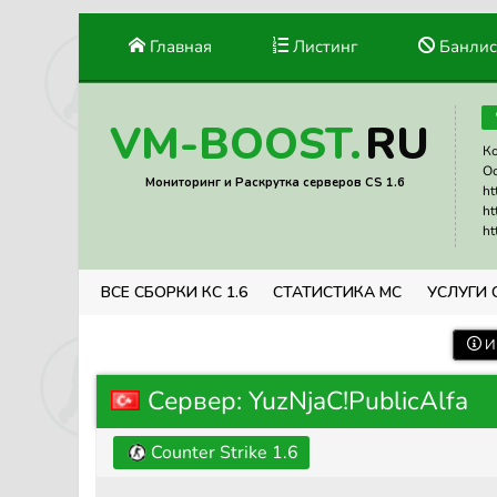
Главная
Листинг
Банлис
RU
VM-BOOST.
Ко
Ос
Мониторинг и Раскрутка серверов CS 1.6
ht
ht
ht
ВСЕ СБОРКИ КС 1.6
СТАТИСТИКА МС
УСЛУГИ 
И
Сервер: YuzNjaC!PublicAlfa
Counter Strike 1.6