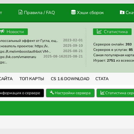
т
Правила / FAQ
Хэши сборок
Скач
Новости
Статистика
2023-02-01
лоссальный эффект от Гугла, ещ..
Серверов онлайн:
393
2025-09-10
нователь проектов: https://v..
Серверов в услугах:
85
2025-08-21
tps://t.me/vmboostauthbot VM-..
Самая популярная карта
2025-08-16
2025-08-21
tps://vk.com/vmarenaru
Играет:
2751
из всевоз
tps:..
САЙТА
ТОП КАРТЫ
CS 1.6 DOWNLOAD
СТАТА
нформация о сервере
Настройки сервера
Статистика сер