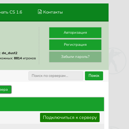
ать CS 1.6
Контакты
Авторизация
Регистрация
:
de_dust2
Забыли пароль?
можных:
8814
игроков
Поиск
вера
Подключиться к серверу