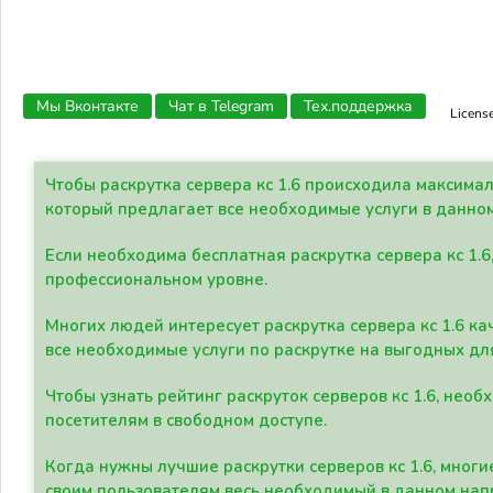
Мы Вконтакте
Чат в Telegram
Тех.поддержка
Licens
Чтобы раскрутка сервера кс 1.6 происходила максима
который предлагает все необходимые услуги в данно
Если необходима бесплатная раскрутка сервера кс 1.6
профессиональном уровне.
Многих людей интересует раскрутка сервера кс 1.6 ка
все необходимые услуги по раскрутке на выгодных дл
Чтобы узнать рейтинг раскруток серверов кс 1.6, не
посетителям в свободном доступе.
Когда нужны лучшие раскрутки серверов кс 1.6, мно
своим пользователям весь необходимый в данном нап