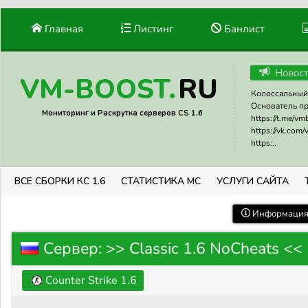
Главная
Листинг
Банлист
Новос
RU
VM-BOOST.
Колоссальный 
Основатель прое
Мониторинг и Раскрутка серверов CS 1.6
https://t.me/v
https://vk.com
https:..
ВСЕ СБОРКИ КС 1.6
СТАТИСТИКА МС
УСЛУГИ САЙТА
Информация 
Сервер: >> Classic 1.6 NoCheats <<
Counter Strike 1.6