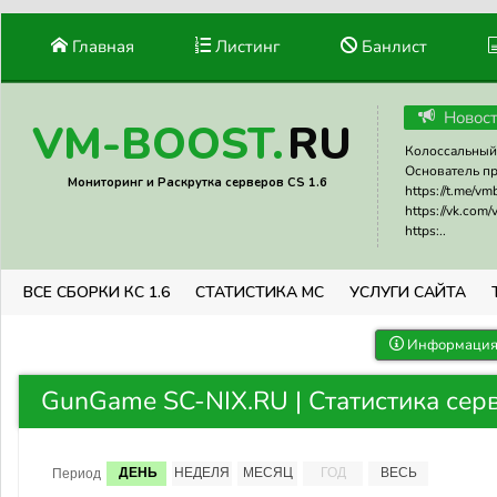
Главная
Листинг
Банлист
Новос
RU
VM-BOOST.
Колоссальный 
Основатель прое
Мониторинг и Раскрутка серверов CS 1.6
https://t.me/v
https://vk.com
https:..
ВСЕ СБОРКИ КС 1.6
СТАТИСТИКА МС
УСЛУГИ САЙТА
Информация 
GunGame SC-NIX.RU | Статистика сер
ДЕНЬ
НЕДЕЛЯ
МЕСЯЦ
ГОД
ВЕСЬ
Период