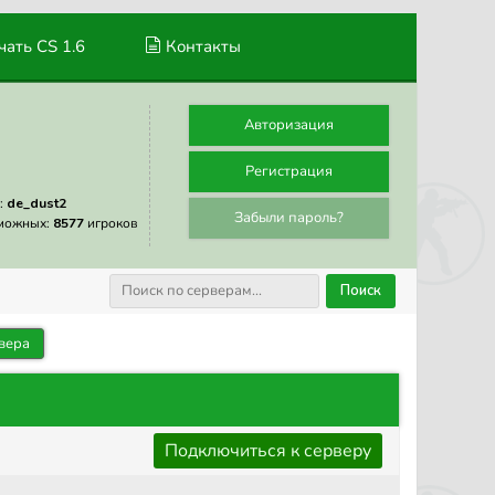
ать CS 1.6
Контакты
Авторизация
Регистрация
:
de_dust2
Забыли пароль?
можных:
8577
игроков
Поиск
вера
Подключиться к серверу