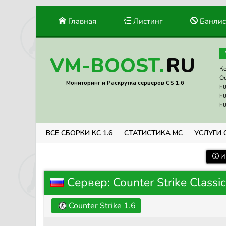
Главная
Листинг
Банлис
RU
VM-BOOST.
Ко
Ос
Мониторинг и Раскрутка серверов CS 1.6
ht
ht
ht
ВСЕ СБОРКИ КС 1.6
СТАТИСТИКА МС
УСЛУГИ 
И
Сервер: Counter Strike Classic
Counter Strike 1.6