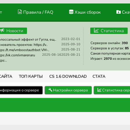
т
Правила / FAQ
Хэши сборок
Скач
Новости
Статистика
2023-02-01
лоссальный эффект от Гугла, ещ..
Серверов онлайн:
390
2025-09-10
нователь проектов: https://v..
Серверов в услугах:
85
2025-08-21
tps://t.me/vmboostauthbot VM-..
Самая популярная карта
2025-08-16
2025-08-21
tps://vk.com/vmarenaru
Играет:
2970
из всевоз
tps:..
САЙТА
ТОП КАРТЫ
CS 1.6 DOWNLOAD
СТАТА
нформация о сервере
Настройки сервера
Статистика сер