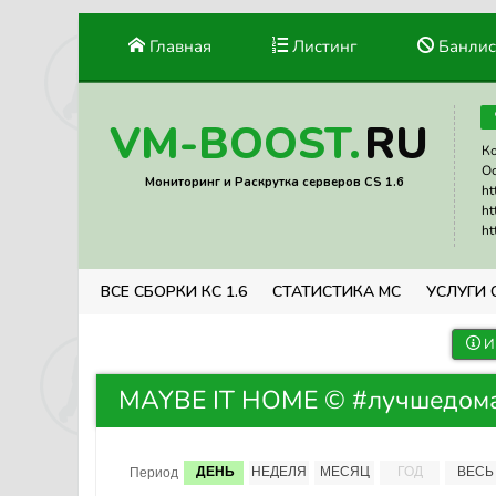
Главная
Листинг
Банлис
RU
VM-BOOST.
Ко
Ос
Мониторинг и Раскрутка серверов CS 1.6
ht
ht
ht
ВСЕ СБОРКИ КС 1.6
СТАТИСТИКА МС
УСЛУГИ 
И
MAYBE IT HOME © #лучшедома 
ДЕНЬ
НЕДЕЛЯ
МЕСЯЦ
ГОД
ВЕСЬ
Период