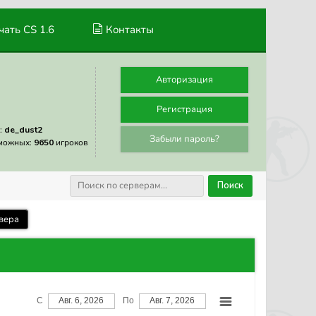
ать CS 1.6
Контакты
Авторизация
Регистрация
:
de_dust2
Забыли пароль?
можных:
9650
игроков
Поиск
вера
С
Авг. 6, 2026
По
Авг. 7, 2026