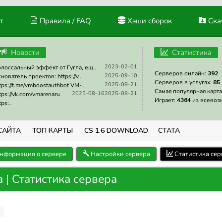
т
Правила / FAQ
Хэши сборок
Скач
Новости
Статистика
2023-02-01
лоссальный эффект от Гугла, ещ..
Серверов онлайн:
392
2025-09-10
нователь проектов: https://v..
Серверов в услугах:
85
2025-08-21
tps://t.me/vmboostauthbot VM-..
Самая популярная карта
2025-08-16
2025-08-21
tps://vk.com/vmarenaru
Играет:
4364
из всевоз
tps:..
САЙТА
ТОП КАРТЫ
CS 1.6 DOWNLOAD
СТАТА
нформация о сервере
Настройки сервера
Статистика сер
| Статистика сервера