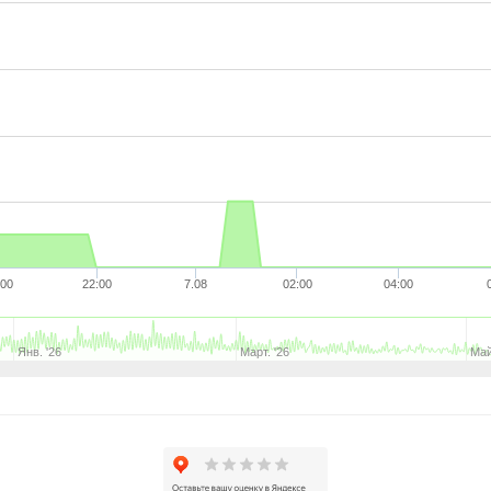
:00
22:00
7.08
02:00
04:00
Янв. '26
Март. '26
Май