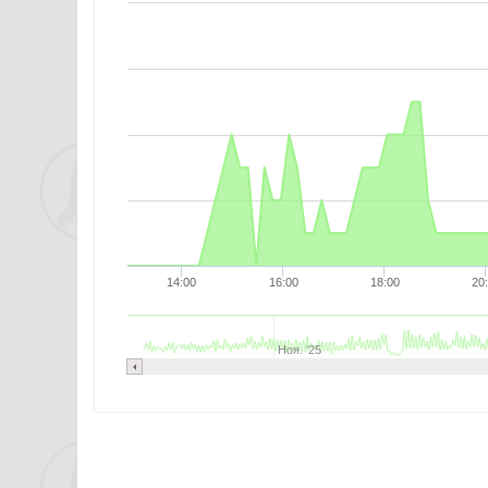
14:00
16:00
18:00
20
Ноя. '25