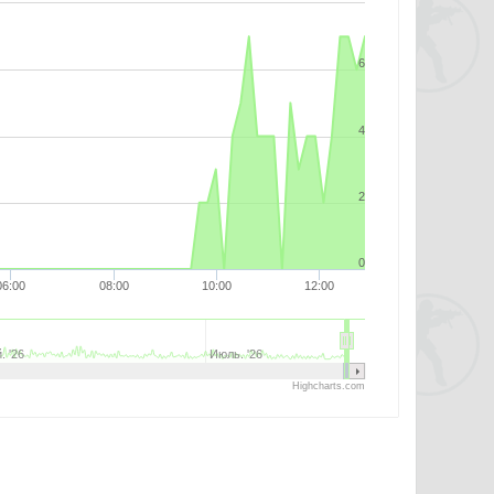
6
4
2
0
06:00
08:00
10:00
12:00
. '26
Июль. '26
Highcharts.com