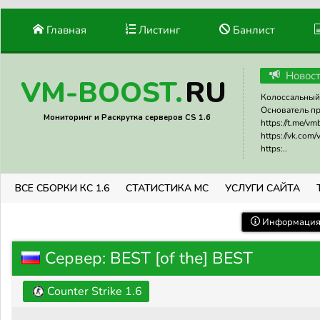
Главная
Листинг
Банлист
Новос
RU
VM-BOOST.
Колоссальный 
Основатель прое
Мониторинг и Раскрутка серверов CS 1.6
https://t.me/v
https://vk.com
https:..
ВСЕ СБОРКИ КС 1.6
СТАТИСТИКА МС
УСЛУГИ САЙТА
Информация 
Сервер: BEST [of the] BEST
Counter Strike 1.6