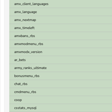
amx_client_languages
amx_language
amx_nextmap
amx_timeleft
amxbans_rbs
amxmodmenu_rbs
amxmodx_version
ar_bets
army_ranks_ultimate
bonusmenu_rbs
chat_rbs
cmdmenu_rbs
coop
csstats_mysql