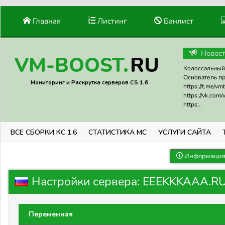
Главная
Листинг
Банлист
Новос
RU
VM-BOOST.
Колоссальный 
Основатель прое
Мониторинг и Раскрутка серверов CS 1.6
https://t.me/v
https://vk.com
https:..
ВСЕ СБОРКИ КС 1.6
СТАТИСТИКА МС
УСЛУГИ САЙТА
Информация 
Настройки сервера: EEEKKKAAA.RU
Переменная