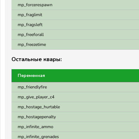
mp_forcerespawn
mp_fraglimit
mp_fragsleft
mp_freeforall
mp_freezetime
Остальные квары:
Переменная
mp_friendlyfire
mp_give_player_c4
mp_hostage_hurtable
mp_hostagepenalty
mp_infinite_ammo
mp_infinite_grenades