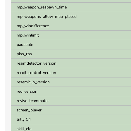
mp_weapon_respawn_time
mp_weapons_allow_map_placed
mp_windifference
mp_winlimit
pausable
piss_rbs
reaimdetector_version
recoil_control_version
resemiclip_version
reu_version
revive_teammates
screen_player
Silly C4
skill_elo