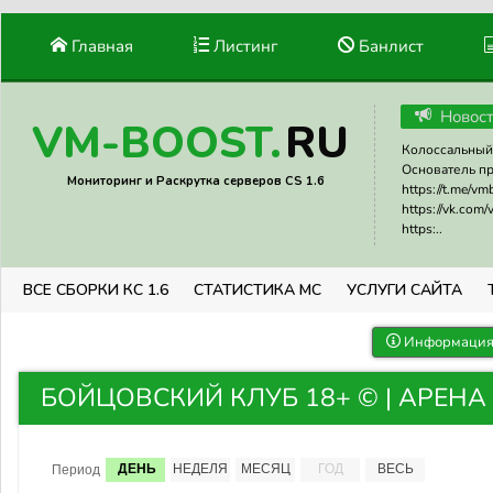
Главная
Листинг
Банлист
Новос
RU
VM-BOOST.
Колоссальный 
Основатель прое
Мониторинг и Раскрутка серверов CS 1.6
https://t.me/v
https://vk.com
https:..
ВСЕ СБОРКИ КС 1.6
СТАТИСТИКА МС
УСЛУГИ САЙТА
Информация 
БОЙЦОВСКИЙ КЛУБ 18+ © | АРЕНА DU
ДЕНЬ
НЕДЕЛЯ
МЕСЯЦ
ГОД
ВЕСЬ
Период